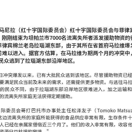
/马尼拉（红十字国际委员会）――红十字国际委员会与菲律
，刚刚结束为坦帕兰市7000名流离失所者派发援助物资的
菲律宾棉兰老岛拉瑙湖东部，由于其所在省首府马拉维爆
前难以进入。据官方估算，在马拉维为期两个月的冲突中
7万民众逃到了拉瑙湖东部沿岸地区。
3日冲突爆发以来，已有大批民众逃到该地区。尽管援助物资已
要满足民众当前及未来的需求，还需提供更多物资。与逃往马
区的民众不同，由于拉瑙湖东部沿岸地区很难进入，加之运输和
的流离失所家庭无法获得定期援助。
际委员会哥打巴托市办事处主任松泽友子（Tomoko Matsuz
这边流离失所的家庭所能获得的食品供应非常有限，生存条件
人已经在亲属家借宿近三个月了。他们的收入非常有限，收容
资源日益枯竭的窘境。"