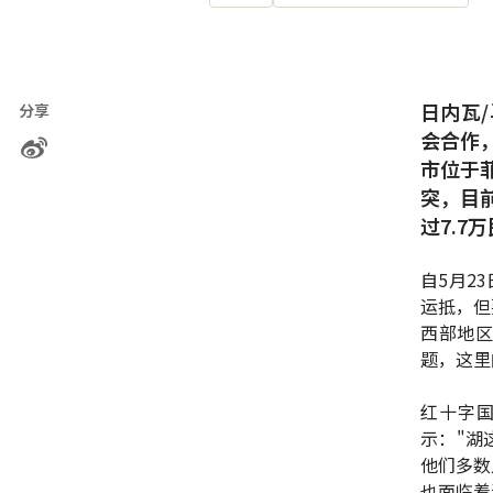
日内瓦
分享
会合作
市位于
突，目
过7.
自5月2
运抵，但
西部地
题，这里
红十字国
示："湖
他们多数
也面临着