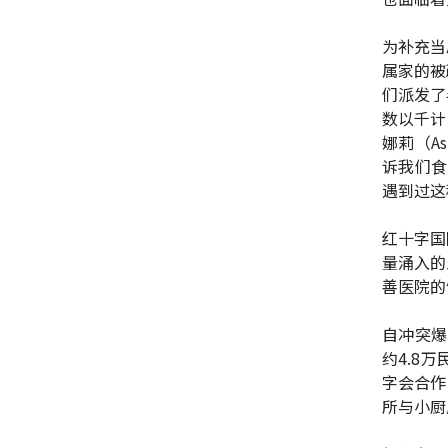
为补充当
属家的被
们派发了
数以千计
娜莉（As
诉我们食
遇到过这
红十字国
量涌入的
善医院的
自冲突爆
约4.8
字会合作
所与小厨