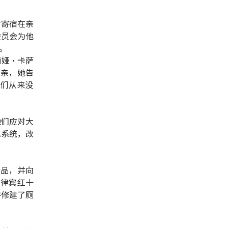
对寄宿在亲
委员会为他
。
莉娅·卡萨
轻母亲，她告
我们从来没
他们应对大
水系统，改
食品，并向
菲律宾红十
并修建了厕