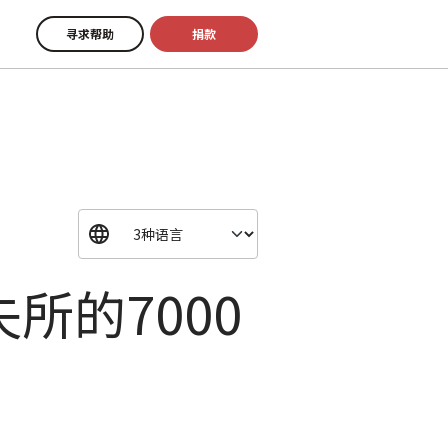
寻求帮助
捐款
所的7000