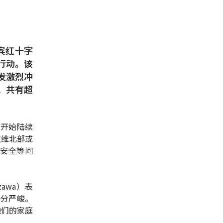
宾红十字
行动。该
发激烈冲
，共有超
经开始陆续
拉维北部或
安全等问
awa）表
十分严峻。
他们的家庭