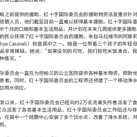
局之前提供的援助，红十字国际委员会的援助物资派发重点针
疏散人员，他们截至目前一直难以获得基本援助。红十字国际
半个月的口粮和基本生活用品，并计划在未来几周提供更多援助
的民众获得了红十字国际委员会的援助，来自马拉维市的阿斯
liya Casanali）就是其中之一。她是一位带着三个孩子的年
品非常稀缺。她说："如果没别的可吃，我们就吃米饭凑合。
种情况。"
际委员会一直在为坦帕兰的公立医院提供各种基本物资，帮助
患者。同时，红十字国际委员会的工程师还修建了一个移动净
饮用水供应。
发以来，红十字国际委员会已经向约2万名流离失所者派发了
万民众派发了各类基本生活用品。红十字国际委员会工作组还与
，在其中一个疏散中心安装了多个饮水点，改善了排水系统，
房。