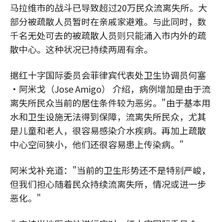
马拉维市的战斗已导致超过20万民众流离失所。大
部分被疏散人员暂时在亲戚家避难。与此同时，数
千名无处可去的被疏散人员则只能涌入市内外的疏
散中心。这种状况已持续两周有余。
据红十字国际委员会菲律宾代表处卫生协调员何塞
·阿米戈（Jose Amigo） 介绍，病例增加是由于流
离失所民众当前的居住条件较为恶劣。"由于基本用
水和卫生设施无法得到保障，流离失所民众，尤其
是儿童和老人，很容易感染介水疾病。再加上疏散
中心空间狭小，他们还很容易患上传染病。"
阿米戈补充道："当前的卫生形势还不是特别严峻，
但我们担心随着民众持续流离失所，情况或进一步
恶化。"