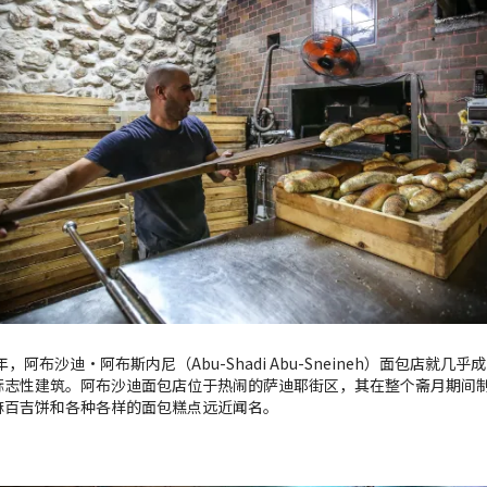
年，阿布沙迪·阿布斯内尼（Abu-Shadi Abu-Sneineh）面包店就几
标志性建筑。阿布沙迪面包店位于热闹的萨迪耶街区，其在整个斋月期间
麻百吉饼和各种各样的面包糕点远近闻名。