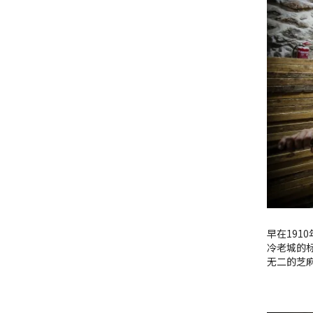
早在1910
冷老城的
无二的芝