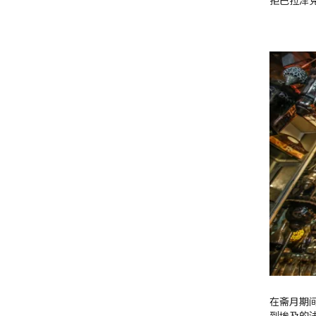
拒巴拉泽
在斋月期
到埃及的