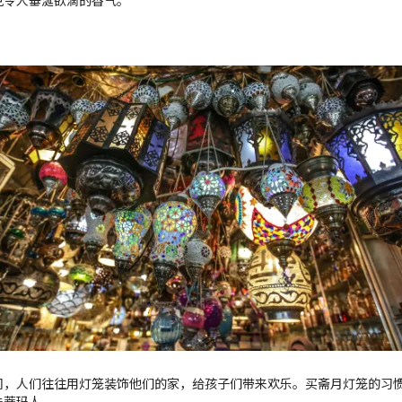
克令人垂涎欲滴的香气。
间，人们往往用灯笼装饰他们的家，给孩子们带来欢乐。买斋月灯笼的习
法蒂玛人。