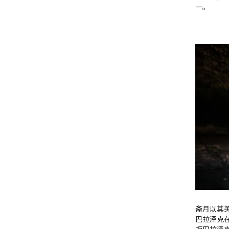
一。
斋月以其
巴拉泽克