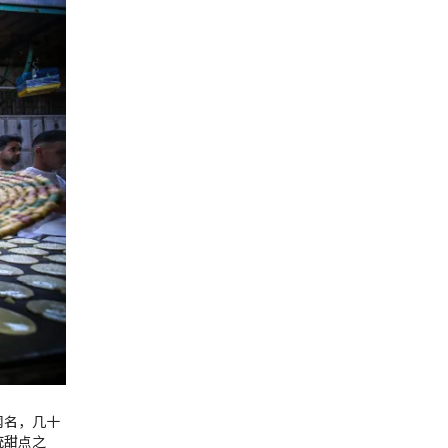
闻名，几十
统甜点之