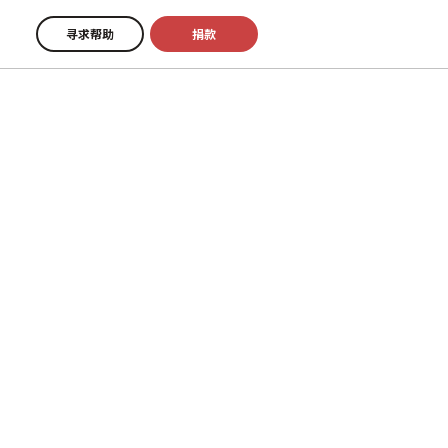
寻求帮助
捐款