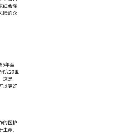
家红会降
风险的众
65年至
研究20世
，这是一
可以更好
。
作的医护
于生命、