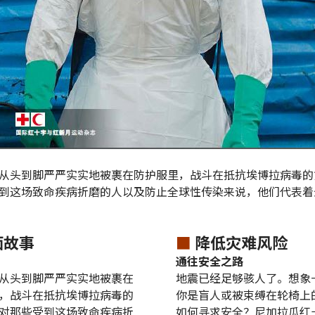
从头到脚严严实实地被裹在防护服里，战斗在抵抗埃博拉病毒的
到这场致命疾病折磨的人以及防止全球性传染来说，他们代表着
面故事
■
降低灾难风险
通往安全之路
从头到脚严严实实地被裹在
地震已经足够骇人了。想象
，战斗在抵抗埃博拉病毒的
你是盲人或被束缚在轮椅上
对那些受到这场致命疾病折
如何寻求安全？尼加拉瓜红