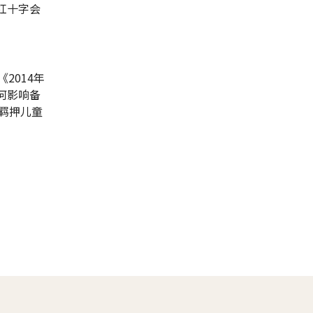
红十字会
2014年
何影响备
被羁押儿童