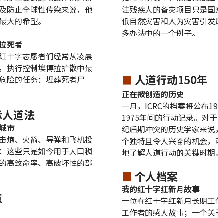
及防止全球性传染来说，他
注残疾人的备灾项目只是国
最大的希望。
低自然灾害和人为灾害引发
多办法中的一个例子。
拉死者
红十字志愿者们经常从凌晨
，执行控制埃博拉扩散中最
■
人道行动150年
危险的任务：埋葬死者尸
正在被创造的历史
一月，ICRC的档案将公布19
际人道法
1975年间的行动记录。对于
城市
纪后期冲突的历史学家来说
击炮、火箭、导弹和飞机投
个独特且令人兴奋的机会，
：这些只是如今用于人口稠
地了解人道行动的关键时期
的高致命率、高破坏性的部
■
个人档案
我的红十字红新月故事
点
一位在红十字红新月长期工
工作者的感人故事；一个关