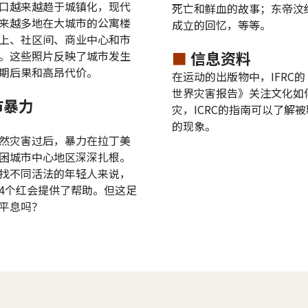
口越来越趋于城镇化，现代
死亡和鲜血的故事；东帝汶
来越多地在大城市的公寓楼
成立的回忆，等等。
上、社区间、商业中心和市
■
信息资料
。这些照片反映了城市发生
期后果和高昂代价。
在运动的出版物中，IFRC的《
世界灾害报告》关注文化如
市暴力
灾，ICRC的指南可以了解
的现象。
然灾害过后，暴力在拉丁美
困城市中心地区深深扎根。
找不同活法的年轻人来说，
4个红会提供了帮助。但这足
平息吗？