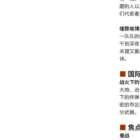
磨的人以
们代表着
埋葬埃博
一队队的
干到深夜
关键又最
体。
■
国
战火下的
大炮、迫
下的炸弹
密的市区
分武器。
■
焦
巷战