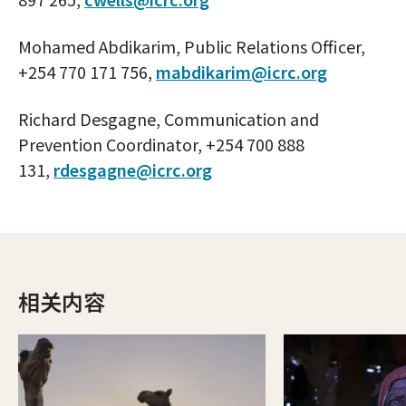
Mohamed Abdikarim, Public Relations Officer,
+254 770 171 756,
mabdikarim@icrc.org
Richard Desgagne, Communication and
Prevention Coordinator, +254 700 888
131,
rdesgagne@icrc.org
相关内容