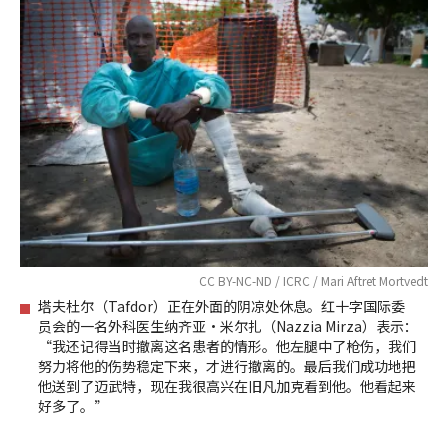
CC BY-NC-ND / ICRC / Mari Aftret Mortvedt
塔夫杜尔（Tafdor）正在外面的阴凉处休息。红十字国际委
员会的一名外科医生纳齐亚•米尔扎（Nazzia Mirza）表示：
“我还记得当时撤离这名患者的情形。他左腿中了枪伤，我们
努力将他的伤势稳定下来，才进行撤离的。最后我们成功地把
他送到了迈武特，现在我很高兴在旧凡加克看到他。他看起来
好多了。”