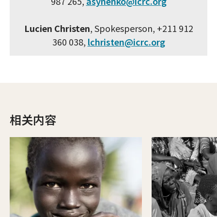
987 265,
asynenko@icrc.org
Lucien Christen
, Spokesperson, +211 912
360 038,
lchristen@icrc.org
相关内容