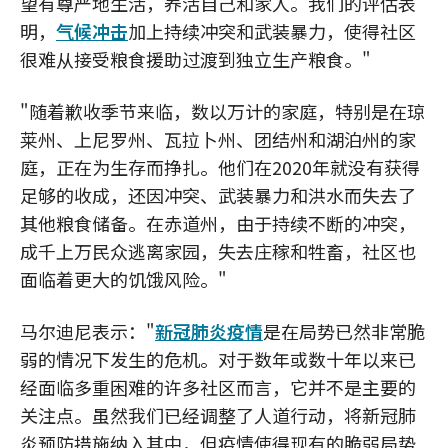
望有尊严地生活，养活自己和家人。我们的评估表
明，
气候冲击
加上持续冲突和武装暴力，使得社区
很难从接受粮食援助过渡到独立生产粮食。"
"随着歉收季节来临，数以万计的家庭，特别是在琼
莱州、上尼罗州、瓦拉卜州、团结州和湖泊州的家
庭，正在为生存而挣扎。他们在2020年就没有获得
足够的收成，还因冲突、武装暴力和洪水而失去了
其他粮食储备。在赤道州，由于持续不断的冲突，
成千上万民众逃离家园，失去庄稼和牲畜，社区也
面临着更大的饥饿风险。"
马尔迪尼表示："
新冠肺炎疫情
是在局势已然非常脆
弱的情况下发生的危机。对于数年或数十年以来已
经面临多重困难的许多社区而言，它并不是主要的
关注点。虽然我们已经调整了人道行动，将新冠肺
炎预防措施纳入其中，但疫情使得现有的脆弱局势