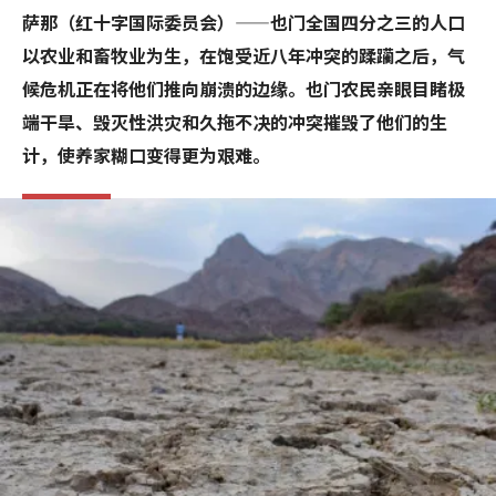
萨那（红十字国际委员会）——也门全国四分之三的人口
以农业和畜牧业为生，在饱受近八年冲突的蹂躏之后，气
候危机正在将他们推向崩溃的边缘。也门农民亲眼目睹极
端干旱、毁灭性洪灾和久拖不决的冲突摧毁了他们的生
计，使养家糊口变得更为艰难。