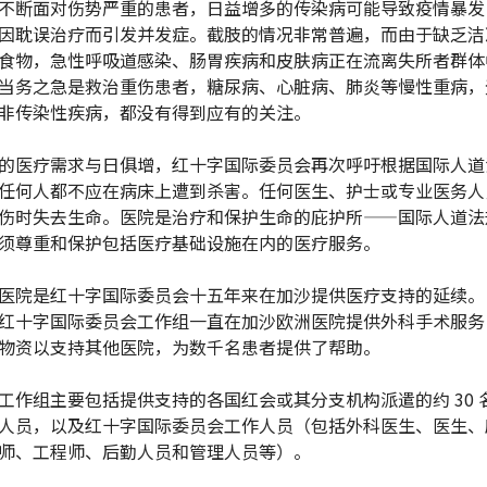
不断面对伤势严重的患者，日益增多的传染病可能导致疫情暴发
因耽误治疗而引发并发症。截肢的情况非常普遍，而由于缺乏洁
食物，急性呼吸道感染、肠胃疾病和皮肤病正在流离失所者群体
当务之急是救治重伤患者，糖尿病、心脏病、肺炎等慢性重病，
非传染性疾病，都没有得到应有的关注。
的医疗需求与日俱增，红十字国际委员会再次呼吁根据国际人道
任何人都不应在病床上遭到杀害。任何医生、护士或专业医务人
伤时失去生命。医院是治疗和保护生命的庇护所——国际人道法
须尊重和保护包括医疗基础设施在内的医疗服务。
医院是红十字国际委员会十五年来在加沙提供医疗支持的延续。
红十字国际委员会工作组一直在加沙欧洲医院提供外科手术服务
物资以支持其他医院，为数千名患者提供了帮助。
工作组主要包括提供支持的各国红会或其分支机构派遣的约 30 
人员，以及红十字国际委员会工作人员（包括外科医生、医生、
师、工程师、后勤人员和管理人员等）。