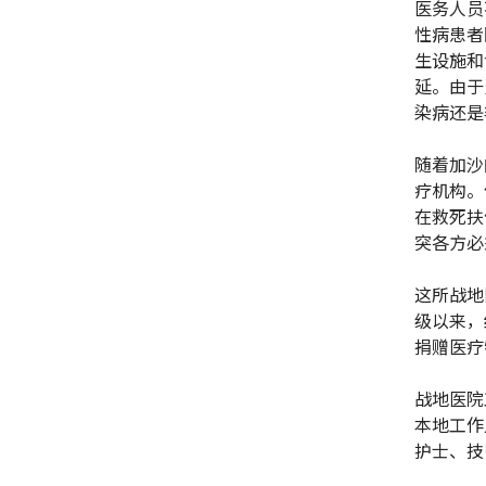
医务人员
性病患者
生设施和
延。由于
染病还是
随着加沙
疗机构。
在救死扶
突各方必
这所战地
级以来，
捐赠医疗
战地医院
本地工作
护士、技