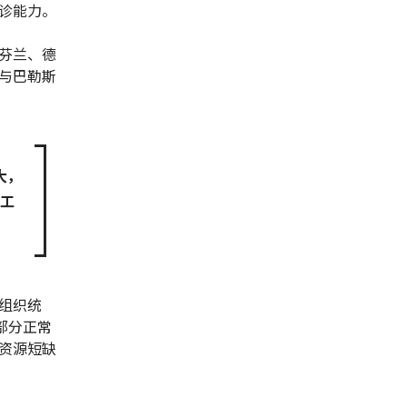
诊能力。
芬兰、德
与巴勒斯
大，
工
组织统
部分正常
资源短缺