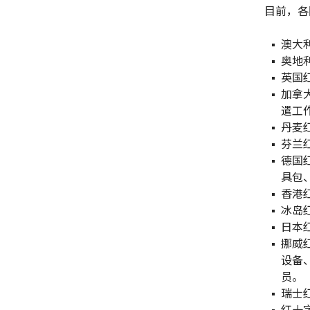
目前，各
澳大
奥地
英国
加拿
遣工
丹麦
芬兰
德国
具包
香港
冰岛
日本
挪威
设备
员。
瑞士
红十