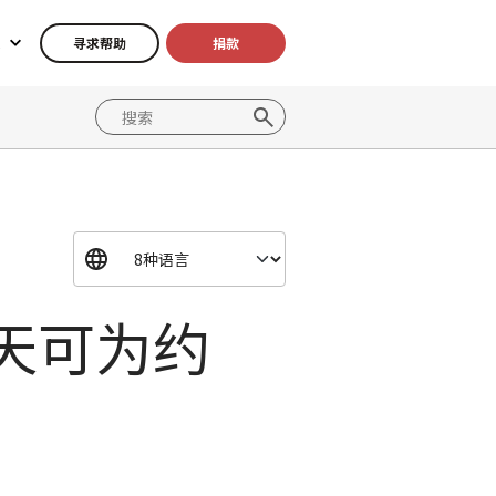
寻求帮助
捐款
天可为约