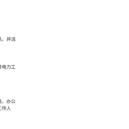
品，并派
。
套电力工
统、办公
工作人