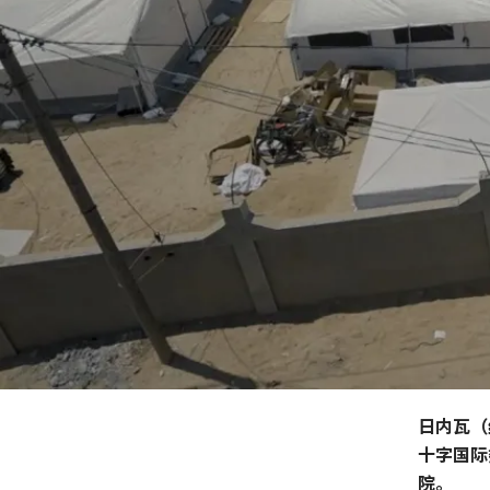
日内瓦（
十字国际
院。