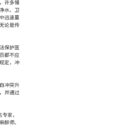
，许多慢
净水、卫
中迅速蔓
无论是传
法保护医
员都不应
规定，冲
自冲突升
，并通过
名专家，
麻醉师、