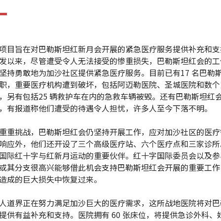
项目旨在对巴勒斯坦红新月会开展的紧急医疗服务提供补充和支
发以来，尽管遭受令人无法接受的惨重损失，巴勒斯坦红会的工
坚持勇敢地为加沙社区提供紧急医疗服务。目前已有17 名巴勒
职，重要医疗机构遭到破坏，包括阿迈勒医院、圣城医院和数个
，另有包括25 辆救护车在内的急救车辆被毁。还有巴勒斯坦红
，有报道称他们遭受的待遇令人担忧，许多人至今下落不明。
重重挑战，巴勒斯坦红会仍坚持开展工作，应对加沙社区的医疗
响应外，他们还开设了三个高级医疗站、六个医疗点和三家诊所
国际红十字与红新月运动的重要伙伴。红十字国际委员会以及参
或其分支很高兴能够借此机会支持巴勒斯坦红会开展的重要工作
造成的巨大损失中恢复过来。
人道界正在努力满足加沙巨大的医疗需求，这所战地医院将对巴
提供有益补充和支持。医院拥有 60 张床位，将提供急诊外科、