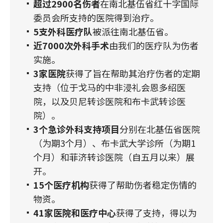
超过2900名伤者
在南北基伍省红十字国际
委员会所支持的医院得到治疗。
5支外科医疗队
被派往南北基伍省。
近7000次外科手术
由我们的医疗队为伤者
实施。
3家医院
获得了旨在帮助其治疗伤者的定期
支持（位于戈马的中非浸礼会恩多绍医
院，以及贝尼转诊医院和布卡武转诊医
院）。
3个急诊外科支持项目
分别在北基伍省医院
（为期3个月）、布卡武大学诊所（为期1
个月）和菲济转诊医院（自五月以来）展
开。
15个医疗机构
获得了帮助伤者稳定伤情的
物资。
41家医院和医疗中心
获得了支持，得以为