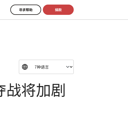
寻求帮助
捐款
夺战将加剧