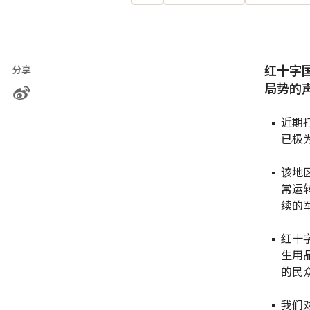
红十字
分享
局势的
近期
已极
该地
常运
续的
红十
生用
的民
我们