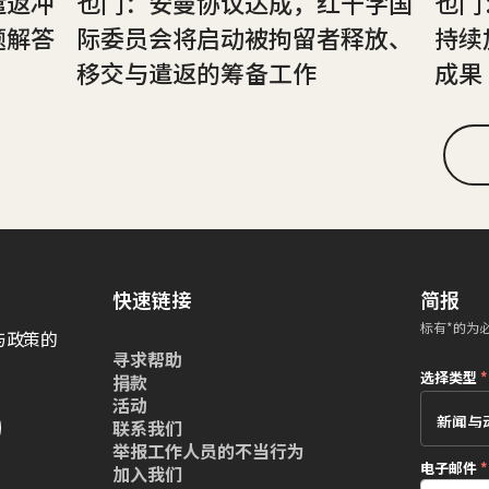
遣返冲
也门：安曼协议达成，红十字国
也门
题解答
际委员会将启动被拘留者释放、
持续
移交与遣返的筹备工作
成果
快速链接
简报
标有*的为
与政策的
寻求帮助
选择类型
*
捐款
活动
联系我们
举报工作人员的不当行为
电子邮件
*
加入我们