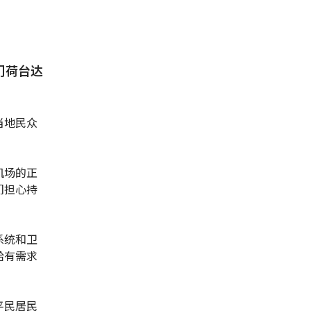
门荷台达
当地民众
机场的正
们担心持
系统和卫
给有需求
平民居民