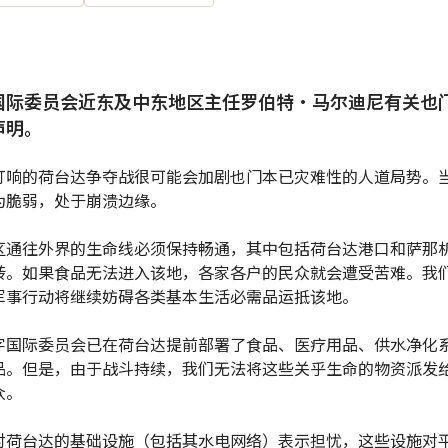
国际委员会近东及中东地区主任罗伯特•马尔迪尼有关也
声明。
打响的荷台达争夺战很可能会加剧也门本已灾难性的人道局势。
为脆弱，处于崩溃边缘。
区通往外界的生命线必须保持畅通，其中包括荷台达港口和萨那
转。如果食品无法进入该地，各家各户的民众就会遭受苦难。我
军事行动将继续妨碍各类基本生活必需品运抵该地。
字国际委员会已在荷台达提前部署了食品、医疗用品、供水净化
品。但是，由于战斗持续，我们无法将这些关乎生命的物资派发
众。
对荷台达的基础设施（包括其水电网络）表示担忧，这些设施对