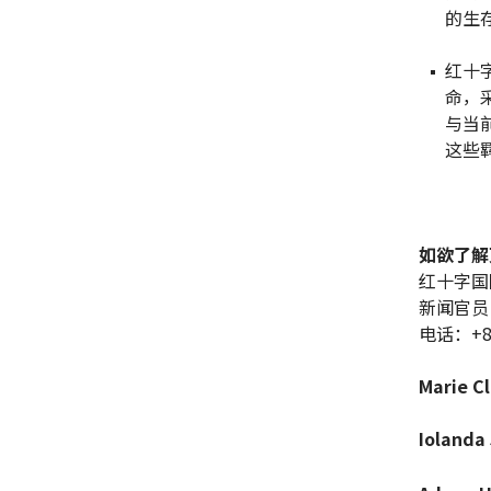
的生
红十
命，
与当
这些
如欲了解
红十字国
新闻官员
电话：+86 
Marie Cl
Iolanda