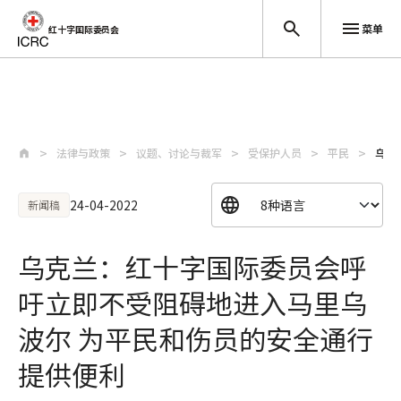
菜单
红十字国际委员会
跳至主要内容
法律与政策
议题、讨论与裁军
受保护人员
平民
乌克
24-04-2022
新闻稿
乌克兰：红十字国际委员会呼
吁立即不受阻碍地进入马里乌
波尔 为平民和伤员的安全通行
提供便利