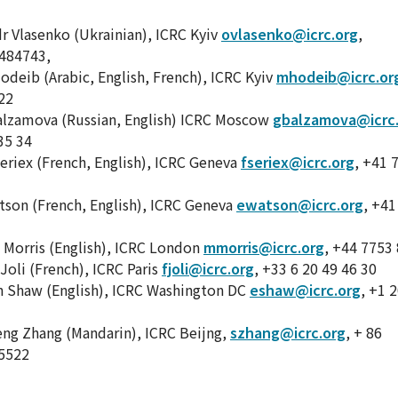
r Vlasenko (Ukrainian), ICRC Kyiv
ovlasenko@icrc.org
,
484743,
Hodeib (Arabic, English, French), ICRC Kyiv
mhodeib@icrc.or
22
alzamova (Russian, English) ICRC Moscow
gbalzamova@icrc
35 34
Seriex (French, English), ICRC Geneva
fseriex@icrc.org
, +41 
son (French, English), ICRC Geneva
ewatson@icrc.org
, +41
Morris (English), ICRC London
mmorris@icrc.org
, +44 7753
Joli (French), ICRC Paris
fjoli@icrc.org
, +33 6 20 49 46 30
h Shaw (English), ICRC Washington DC
eshaw@icrc.org
, +1 
ng Zhang (Mandarin), ICRC Beijng,
szhang@icrc.org
, + 86
5522