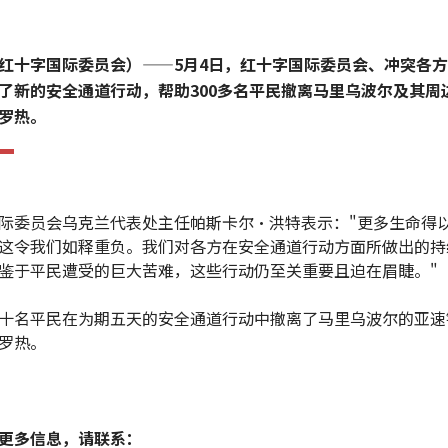
红十字国际委员会）——5月4日，红十字国际委员会、冲突各
了新的安全通道行动，帮助300多名平民撤离马里乌波尔及其周
罗热。
际委员会乌克兰代表处主任帕斯卡尔•洪特表示："更多生命得
这令我们如释重负。我们对各方在安全通道行动方面所做出的持
鉴于平民遭受的巨大苦难，这些行动仍至关重要且迫在眉睫。"
十名平民在为期五天的安全通道行动中撤离了马里乌波尔的亚速
罗热。
更多信息，请联系：