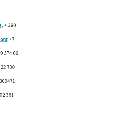
g
, + 380
.org
+7
79 574 06
 22 730
 809471
202 361