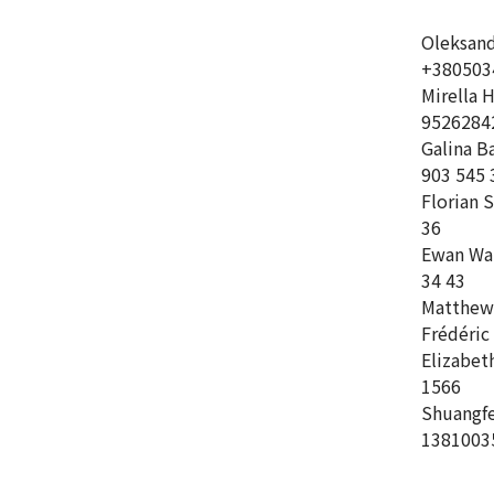
Oleksand
+380503
Mirella 
9526284
Galina B
903 545 
Florian 
36
Ewan Wat
34 43
Matthew 
Frédéric 
Elizabet
1566
Shuangfe
1381003