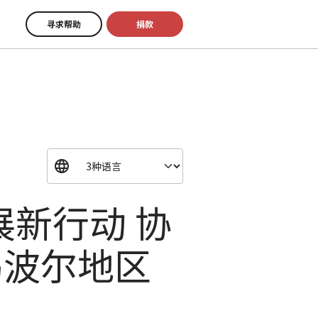
寻求帮助
捐款
新行动 协
乌波尔地区