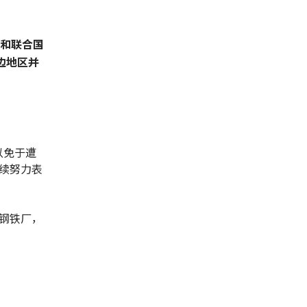
方和联合国
边地区并
以免于遭
续努力表
钢铁厂，