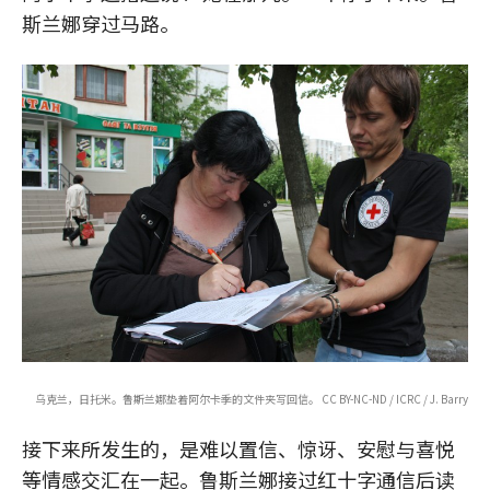
斯兰娜穿过马路。
乌克兰，日托米。鲁斯兰娜垫着阿尔卡季的文件夹写回信。 CC BY-NC-ND / ICRC / J. Barry
接下来所发生的，是难以置信、惊讶、安慰与喜悦
等情感交汇在一起。鲁斯兰娜接过红十字通信后读