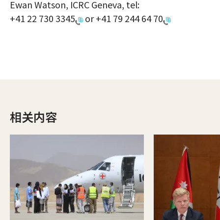
Ewan Watson, ICRC Geneva, tel:
+41 22 730 3345
or
+41 79 244 64 70
相关内容