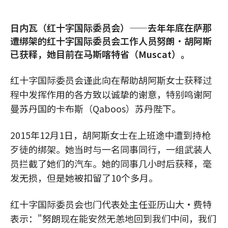
日内瓦（红十字国际委员会）——去年年底在萨那
遭绑架的红十字国际委员会工作人员努朗·胡阿斯
已获释，她目前在马斯喀特省（Muscat）。
红十字国际委员会谨此向在帮助胡阿斯女士获释过
程中发挥作用的各方致以诚挚的谢意，特别鸣谢阿
曼苏丹国的卡布斯（Qaboos）苏丹陛下。
2015年12月1日，胡阿斯女士在上班途中遭到持枪
歹徒的绑架。她当时与一名同事同行，一组武装人
员拦截了她们的汽车。她的同事几小时后获释，毫
发无损，但是她被扣留了10个多月。
红十字国际委员会也门代表处主任亚历山大·费特
表示："努朗现在能安然无恙地回到我们中间，我们