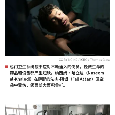
CC BY-NC-ND / ICRC / Thomas Glass
也门卫生系统疲于应对不断涌入的伤员，挽救生命的
药品和设备都严重短缺。纳西姆•哈立迪（Naseem
al-Khaledi）在萨那的法杰-阿坦（Fajj Attan）区空
袭中受伤，颌面部大面积骨折。