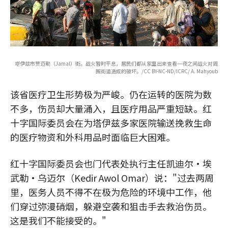
塔伊兹市贾迈勒（Jamal）街。战火暂时平息，居民们都从家里出来查看一夜之间战火对周
围街道造成的破坏。/CC BY-NC-ND/ICRC/ A. Mahyoub
该省医疗卫生形势极为严峻。仍在运转的医院为数
不多，伤员却大量涌入，且医疗用品严重短缺。红
十字国际委员会在为塔伊兹多家医院输送挽救生命
的医疗物资和外科用品时面临巨大困难。
红十字国际委员会也门代表处执行主任凯迪尔·埃
武勒·乌迈尔（Kedir Awol Omar）说："过去两周
里，医务人员不得不在极为危险的环境中工作，他
们穿过弥漫硝烟，躲避空袭和狙击手去救治伤员。
这是我们不能接受的。"