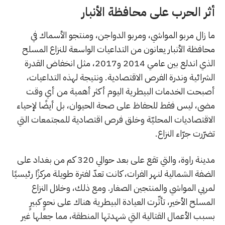
أثر الحرب على محافظة الأنبار
ما زال مربو المواشي، ومربو الدواجن، ومنتجو الأسماك في
محافظة الأنبار يعانون من التداعيات الواسعة للنزاع المسلح
الذي اندلع بين عامي 2014 و2017، مثل انخفاض القدرة
الشرائية وندرة الفرص الاقتصادية. ونتيجة لهذه التداعيات،
أصبحت الخدمات البيطرية اليوم أكثر أهمية من أي وقت
مضى، ليس فقط للحفاظ على صحة الحيوان، بل أيضًا لإحياء
الاقتصاديات المحليّة وخلق فرص اقتصادية للمجتمعات التي
تضرّرت جرّاء النزاع.
مدينة راوة، والتي تقع على بعد حوالي 320 كم من بغداد على
الضفة الشمالية لنهر الفرات، كانت تعدّ لفترة طويلة مركزًا رئيسيًا
لمربي المواشي والمنتجين الصغار. ومع ذلك، وخلال النزاع
المسلح الأخير، تأثّرت العيادة البيطرية هناك على نحوٍ كبيرٍ
بسبب الأعمال القتالية التي شهدتها المنطقة، مما جعلها غير