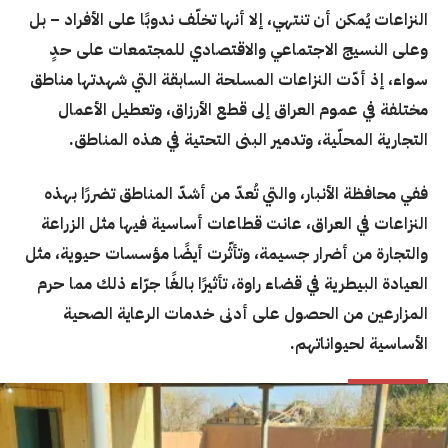
النزاعات يُمكن أن تنتهي، إلا أنها تخلّف ندوبًا على الأفراد – بل
وعلى النسيج الاجتماعي والاقتصادي للمجتمعات على حدٍ
سواء، إذ أدّت النزاعات المسلحة السابقة التي شهدتها مناطق
مختلفة في عموم العراق إلى قطع الأرزاق، وتعطيل الأعمال
التجارية المحلّية، وتدمير البنى التحتية في هذه المناطق.
ففي محافظة الأنبار، والتي تُعدّ من أشدّ المناطق تضررًا بهذه
النزاعات في العراق، عانت قطاعات أساسية فيها مثل الزراعة
والتجارة من أضرار جسيمة، وتأثّرت أيضًا مؤسسات حيوية، مثل
العيادة البيطرية في قضاء راوة، تأثيرًا بالغًا جرّاء ذلك مما حرم
المزارعين من الحصول على أدنى خدمات الرعاية الصحية
الأساسية لحيواناتهم.