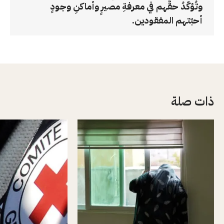
وتُؤكّدُ حقَّهم في معرفةِ مصيرٍ وأماكنِ وجودٍ
أحبّتهم المفقودين.
ذات صلة