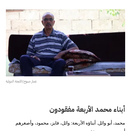
عمار صبوح/اللجنة الدولية
أبناء محمد الأربعة مفقودون
محمد، أبو وائل. أبناؤه الأربعة: وائل، فايز، محمود، وأصغرهم