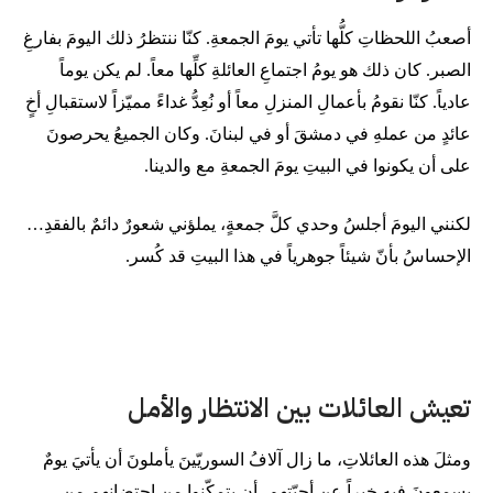
أصعبُ اللحظاتِ كلُّها تأتي يومَ الجمعةِ. كنّا ننتظرُ ذلك اليومَ بفارغِ
الصبر. كان ذلك هو يومُ اجتماعِ العائلةِ كلِّها معاً. لم يكن يوماً
عادياً. كنّا نقومُ بأعمالِ المنزلِ معاً أو نُعِدُّ غداءً مميّزاً لاستقبالِ أخٍ
عائدٍ من عملهِ في دمشقَ أو في لبنانَ. وكان الجميعُ يحرصونَ
على أن يكونوا في البيتِ يومَ الجمعةِ مع والدينا.
لكنني اليومَ أجلسُ وحدي كلَّ جمعةٍ، يملؤني شعورٌ دائمٌ بالفقدِ…
الإحساسُ بأنّ شيئاً جوهرياً في هذا البيتِ قد كُسر.
تعيش العائلات بين الانتظار والأمل
ومثلَ هذه العائلاتِ، ما زال آلافُ السوريّينَ يأملونَ أن يأتيَ يومٌ
يسمعونَ فيهِ خبراً عن أحبّتهم، أن يتمكّنوا من احتضانهم من