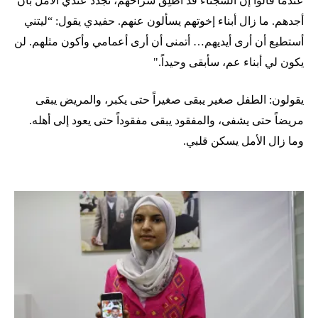
عندما قالوا إن السجناء قد أُطلِق سراحهم، تجدّد عندي الأمل بأن
أجدهم. ما زال أبناء إخوتهم يسألون عنهم. حفيدي يقول: “ليتني
أستطيع أن أرى أيديهم… أتمنى أن أرى أعمامي وأكون مثلهم. لن
يكون لي أبناء عم، سأبقى وحيداً."
يقولون: الطفل صغير يبقى صغيراً حتى يكبر، والمريض يبقى
مريضاً حتى يشفى، والمفقود يبقى مفقوداً حتى يعود إلى أهله.
وما زال الأمل يسكن قلبي.