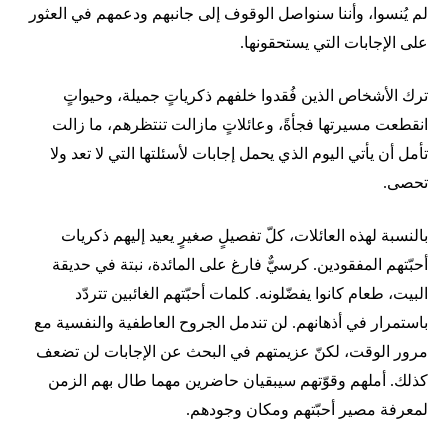
لم يُنسوا، وأننا سنواصل الوقوف إلى جانبهم ودعمهم في العثور
على الإجابات التي يستحقونها.
ترك الأشخاص الذين فُقدوا خلفهم ذكرياتٍ جميلة، وحيواتٍ
انقطعت مسيرتها فجأةً، وعائلاتٍ مازالت تنتظرهم، ما زالت
تأمل أن يأتي اليوم الذي يحمل إجابات لأسئلتها التي لا تعد ولا
تحصى.
بالنسبة لهذه العائلات، كلّ تفصيلٍ صغيرٍ يعيد إليهم ذكريات
أحبّتهم المفقودين. كرسيٌّ فارغ على المائدة، نبتة في حديقة
البيت، طعام كانوا يفضّلونه. كلمات أحبّتهم الغائبين تتردّد
باستمرار في أذهانهم. لن تندمل الجروح العاطفية والنفسية مع
مرور الوقت، لكنّ عزيمتهم في البحث عن الإجابات لن تضعف
كذلك. أملهم وقوّتهم سيبقيان حاضرين مهما طال بهم الزمن
لمعرفة مصير أحبّتهم ومكان وجودهم.