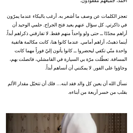
أحمد، جميعهم مفقودون.
تعجز الكلمات عن وصف ما أشعر به. أرغب بالبكاء عندما يمرّون
في ذاكرتي. كل سؤال عنهم يعيد فتح الجراح. حلمي الوحيد أن
أراهم مجدّدًا ــ حتى ولو واحداً منهم فقط. لا تفارقني ذكراهم أبداً.
أينما ذهبتُ، أراهم أمامي. عندما كانوا هنا، كانت مكالمة هاتفية
واحدة منّي تكفي ليحضروا ــ كانوا يأتون إليّ فوراً مهما كانت
المسافة. تعطّلت مرّة بي السيارة في القامشلي، فاتصلت بهم،
وجاؤوا على الفور. لا يمكنني أن أنساهم أبداً.
نسأل الله أن يعين كل والد فقد ابنه… فلك أن تتخيّل مقدار الألم
بقلب من خسر أربعة من أبناءه.