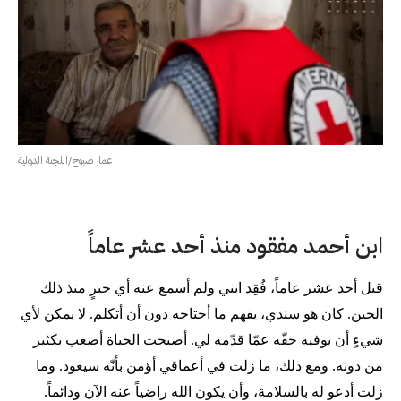
عمار صبوح/اللجنة الدولية
ابن أحمد مفقود منذ أحد عشر عاماً
قبل أحد عشر عاماً، فُقِد ابني ولم أسمع عنه أي خبرٍ منذ ذلك
الحين. كان هو سندي، يفهم ما أحتاجه دون أن أتكلم. لا يمكن لأي
شيءٍ أن يوفيه حقّه عمّا قدّمه لي. أصبحت الحياة أصعب بكثير
من دونه. ومع ذلك، ما زلت في أعماقي أؤمن بأنّه سيعود. وما
زلت أدعو له بالسلامة، وأن يكون الله راضياً عنه الآن ودائماً.