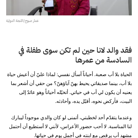
عمار صبوح/اللجنة الدولية
فقد والد لانا حين لم تكن سوى طفلة في
السادسة من عمرها
الحياة بلا أب صعبة. أحياناً أسأل نفسي: لماذا عليّ أن أعيش حياة
بلا أب، بينما صديقاتي يحيط بهنّ آباؤهنّ؟ من حقي أن أشعر بما
يعنيه أن يكون لي أب في حياتي. أتخيّله أحياناً وهو عائدٌ إلى
البيت، فأركض نحوه، أقبّل يده، وأحادثه.
وعندما يتقدّم أحد لخطبتي، أتمنى لو كان والدي موجوداً ليبارك
لنا المناسبة. لا أحب حضور الأعراس، لأنني لا أستطيع أن أحتمل
مشهد أب يرقص مع ابنته في أجمل يومٍ في حياتها.