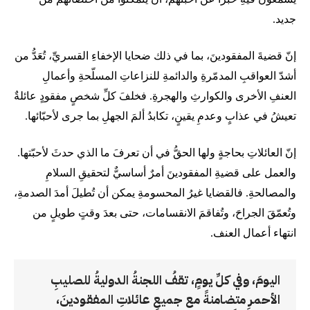
جديد.
إنّ قضيةَ المفقودينَ، بما في ذلك ضحايا الإخفاءِ القسريِّ، تُعَدُّ من
أشدّ العواقبِ المدمّرةِ والدائمةِ للنزاعاتِ المسلّحةِ وأعمالِ
العنفِ الأخرى والكوارثِ والهجرةِ. فخلفَ كلِّ شخصٍ مفقودٍ عائلةٌ
تعيشُ في عذابٍ وعدمِ يقينٍ، تكابدُ ألمَ الجهلِ بما جرى لأحبّائها.
إنّ العائلاتِ بحاجةٍ ولها الحقُّ في أن تعرفَ ما الذي حدثَ لأحبّتها.
والعمل على قضيةِ المفقودينَ أمرٌ أساسيٌّ لتحقيقِ السلامِ
والمصالحةِ. فالقضايا غيرُ المحسومةِ يمكن أن تُطيلَ أمدَ الصدمةِ،
وتُعمّقَ الجراحَ، وتُفاقمَ الانقسامات، حتى بعدَ وقتٍ طويلٍ من
انتهاء أعمال العنف.
اليومَ، وفي كلِّ يومٍ، تقفُ اللجنةُ الدوليةُ للصليبِ
الأحمرِ متضامنةً مع جميعِ عائلاتِ المفقودينَ،