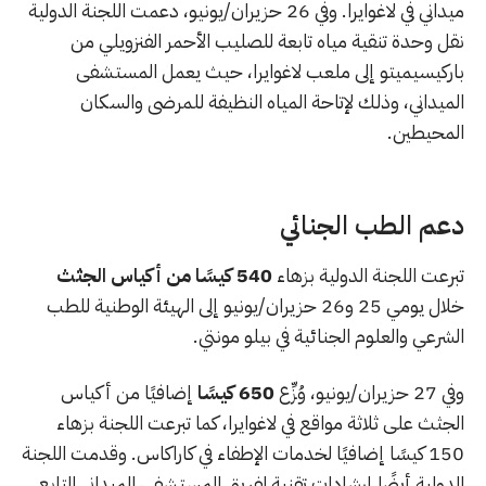
ميداني في لاغوايرا. وفي 26 حزيران/يونيو، دعمت اللجنة الدولية
نقل وحدة تنقية مياه تابعة للصليب الأحمر الفنزويلي من
باركيسيميتو إلى ملعب لاغوايرا، حيث يعمل المستشفى
الميداني، وذلك لإتاحة المياه النظيفة للمرضى والسكان
المحيطين.
دعم الطب الجنائي
تبرعت اللجنة الدولية بزهاء
540 كيسًا من أكياس الجثث
خلال يومي 25 و26 حزيران/يونيو إلى الهيئة الوطنية للطب
الشرعي والعلوم الجنائية في بيلو مونتي.
وفي 27 حزيران/يونيو، وُزِّع
650 كيسًا
إضافيًا من أكياس
الجثث على ثلاثة مواقع في لاغوايرا، كما تبرعت اللجنة بزهاء
150 كيسًا إضافيًا لخدمات الإطفاء في كاراكاس. وقدمت اللجنة
الدولية أيضًا إرشادات تقنية لفريق المستشفى الميداني التابع