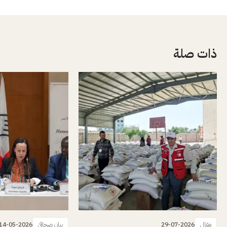
ذات صلة
مقال
29-07-2026
بيان صحافي
14-05-2026