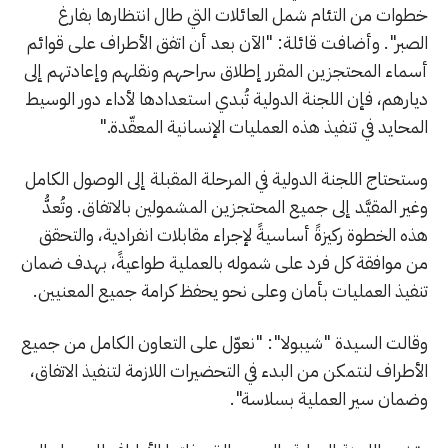
خطوات من التئام شمل العائلات التي طال انتظارها بفارغ
الصبر". وأضافت قائلة: "الآن بعد أن اتفق الأطراف على قوائم
أسماء المحتجزين المقرر إطلاق سراحهم ونقلهم وإعادتهم إلى
ديارهم، فإن اللجنة الدولية تُبدي استعدادها لأداء دور الوسيط
المحايد في تنفيذ هذه العمليات الإنسانية المعقّدة."
وستحتاج اللجنة الدولية في المرحلة المقبلة إلى الوصول الكامل
وغير المقيَّد إلى جميع المحتجزين المشمولين بالاتفاق. وتُعدُّ
هذه الخطوة ركيزةً أساسيةً لإجراء مقابلات انفرادية، والتحقق
من موافقة كل فرد على شموله بالعملية طواعيةً، بهدف ضمان
تنفيذ العمليات بأمان وعلى نحو يحفظ كرامة جميع المعنيين.
وقالت السيدة "شيبولا": "نعوّل على التعاون الكامل من جميع
الأطراف لنتمكن من البدء في التحضيرات اللازمة لتنفيذ الاتفاق،
وضمان سير العملية بسلاسة".