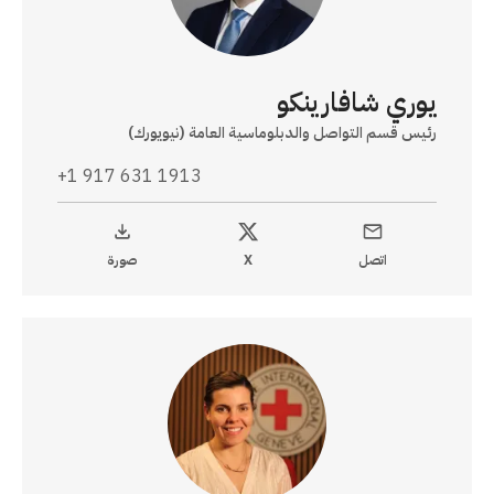
يوري شافارينكو
رئيس قسم التواصل والدبلوماسية العامة (نيويورك)
+1 917 631 1913
اتصل
X
صورة