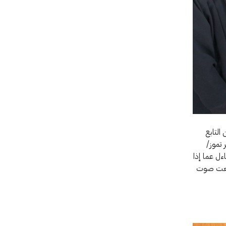
التابع
 تموز/
ءل عما إذا
 سمعت صوت