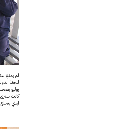
لم يمنع اع
للجنة الدول
يوليو بصحبة
كانت سترى ف
ابنتي ينخلع