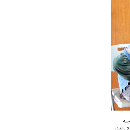
جته
ع والده،