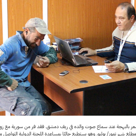
شعر بالبهجة عند سماع صوت والده في ريف دمشق. فقد فر من سورية مع زو
مطلع شهر تموز/ يوليو. وهو يستطيع حاليًا بمساعدة اللجنة الدولية التواصل م