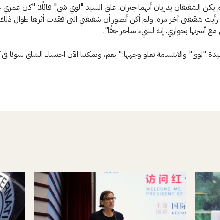
أيت شقيقتي آخر مرة. ولم أكن أتصور أن شقيقتي التي فقدت أثرها طوال ذلك
ع أسرتها بجواري. إنه لشيء ساحر حقًا".
ة "لوي" والابتسامة تعلو وجهها:" نعم، ويمكننا الآن احتساء الشاي سويًا في