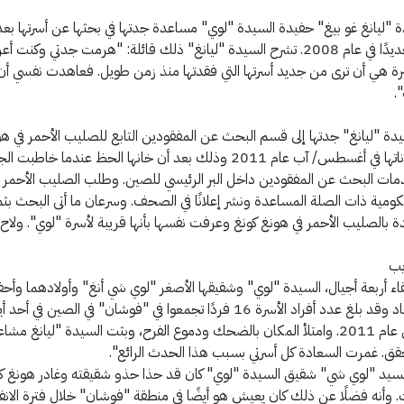
 "ليانغ غو بيغ" حفيدة السيدة "لوي" مساعدة جدتها في بحثها عن أسرتها بعد
سنوات وتحديدًا في عام 2008. تشرح السيدة "ليانغ" ذلك قائلة: "هرمت جدتي وكنت 
خيرة هي أن ترى من جديد أسرتها التي فقدتها منذ زمن طويل. فعاهدت نفسي أن
.
ة "ليانغ" جدتها إلى قسم البحث عن المفقودين التابع للصليب الأحمر في هو
لتسجيل بياناتها في أغسطس/ آب عام 2011 وذلك بعد أن خانها الحظ عندما خاطبت
دمات البحث عن المفقودين داخل البر الرئيسي للصين. وطلب الصليب الأحمر
حكومية ذات الصلة المساعدة ونشر إعلانًا في الصحف. وسرعان ما أتى البحث بثم
بالصليب الأحمر في هونغ كونغ وعرفت نفسها بأنها قريبة لأسرة "لوي". ولاح
يب
اء أربعة أجيال، السيدة "لوي" وشقيقها الأصغر "لوي شي أنغ" وأولادهما وأحف
وأولاد الأحفاد وقد بلغ عدد أفراد الأسرة 16 فردًا تجمعوا في "فوشان" في الصين ف
تشرين الثاني عام 2011. وامتلأ المكان بالضحك ودموع الفرح، وبثت السيدة "ليانغ مش
حقق. غمرت السعادة كل أسرتي بسبب هذا الحدث الرائع".
لسيد "لوي شي" شقيق السيدة "لوي" كان قد حذا حذو شقيقته وغادر هونغ كو
 وأنه فضلًا عن ذلك كان يعيش هو أيضًا في منطقة "فوشان" خلال فترة الان