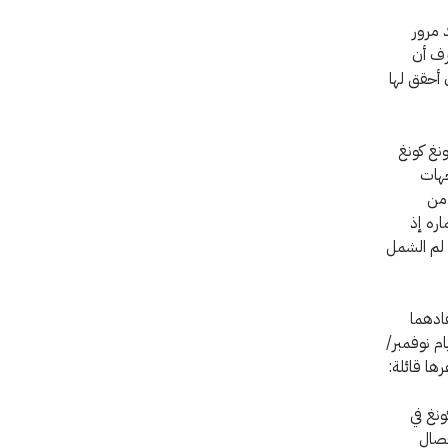
 مرور
أعرف أن
 أحقق لها
نغ كونغ
 الجهات
 من
اره إذ
 لم الشمل
ادهما
ي أحد أيام نوفمبر/
اعرها قائلة:
نغ في
فصال