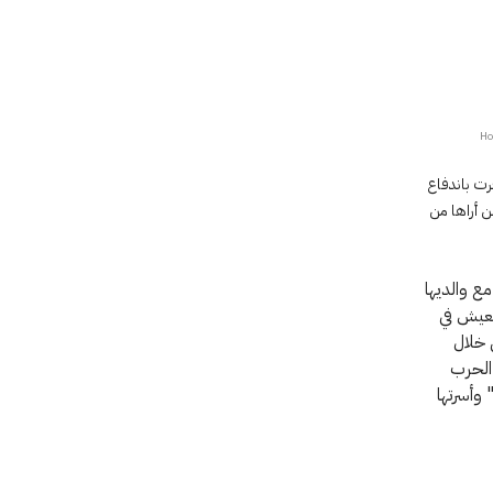
ئلًا: "شعرت باندفاع
ن أراها من
غ حيث عاشت مع والديها
خوات. غادرت السيدة "لوي" هي وزوجها هونغ كونغ في عام 1937 للعيش في
 خلال
 الحرب
 وأسرتها