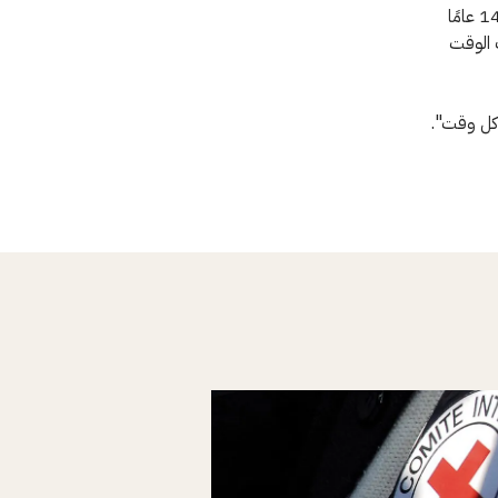
الطويلة. فلم يكن الشقيقان يدريان أنهما جيران. علق السيد "لوي شي" قائلًا: "كان عمري 14 عامًا
 الوقت
 كل وقت".