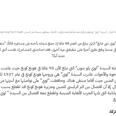
ة أجيال، السيدة "لوي" وشقيقها وأولادهما وأحفادهما وأولاد الأحفاد يحتفلون جميعًا بلم الشمل. ©Hong Kong Red Cross
وعبر السيد "لوي شي غانغ" الذي يبلغ من العمر 88 عامًا إذ جمع شمله بأخته عن مشاعره قا
قي عندما وقع نظري أخيرًا على شقيقتي مرة أخرى، فقد اجتاحتني المشاعر إذ ظننت أنني ل
جديد أبدًا".
نشأت شقيقته السيدة "لوي ياو شون" التي تبلغ الآن 90 عامًا في هونغ كون
و12 من الإخوة والأ
 الصين حيث أقاما مشفى هناك. وحافظت "لوي" على تواصلها مع أسرتها من
ئل. إلا أن الاتصال بين البر الرئيسي للصين وجزيرة هونغ كونغ قد انقطع بسبب
يابانية التي تلتها الحرب الأهلية الصينية وانقطع معه الاتصال بين السيدة " لوي"
غ.
ركة