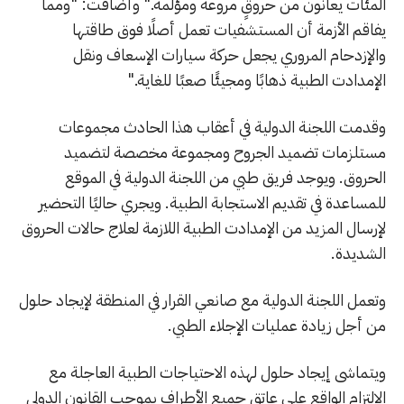
المئات يعانون من حروقٍ مروعة ومؤلمة." وأضافت: "ومما
يفاقم الأزمة أن المستشفيات تعمل أصلًا فوق طاقتها
والإزدحام المروري يجعل حركة سيارات الإسعاف ونقل
الإمدادت الطبية ذهابًا ومجيئًا صعبًا للغاية."
وقدمت اللجنة الدولية في أعقاب هذا الحادث مجموعات
مستلزمات تضميد الجروح ومجموعة مخصصة لتضميد
الحروق. ويوجد فريق طبي من اللجنة الدولية في الموقع
للمساعدة في تقديم الاستجابة الطبية. ويجري حاليًا التحضير
لإرسال المزيد من الإمدادت الطبية اللازمة لعلاج حالات الحروق
الشديدة.
وتعمل اللجنة الدولية مع صانعي القرار في المنطقة لإيجاد حلول
من أجل زيادة عمليات الإجلاء الطبي.
ويتماشى إيجاد حلول لهذه الاحتياجات الطبية العاجلة مع
الالتزام الواقع على عاتق جميع الأطراف بموجب القانون الدولي