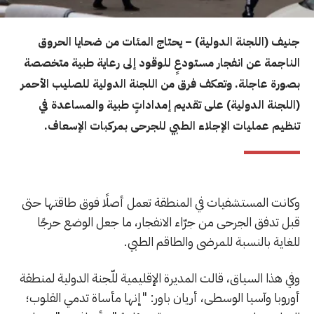
جنيف (اللجنة الدولية) – يحتاج المئات من ضحايا الحروق
الناجمة عن انفجار مستودعٍ للوقود إلى رعاية طبية متخصصة
بصورة عاجلة. وتعكف فرق من اللجنة الدولية للصليب الأحمر
(اللجنة الدولية) على تقديم إمداداتٍ طبية والمساعدة في
تنظيم عمليات الإجلاء الطبي للجرحى بمركبات الإسعاف.
وكانت المستشفيات في المنطقة تعمل أصلًا فوق طاقتها حتى
قبل تدفق الجرحى من جرّاء الانفجار، ما جعل الوضع حرجًا
للغاية بالنسبة للمرضى والطاقم الطبي.
وفي هذا السياق، قالت المديرة الإقليمية للّجنة الدولية لمنطقة
أوروبا وآسيا الوسطى، أريان باور: "إنها مأساة تدمي القلوب؛