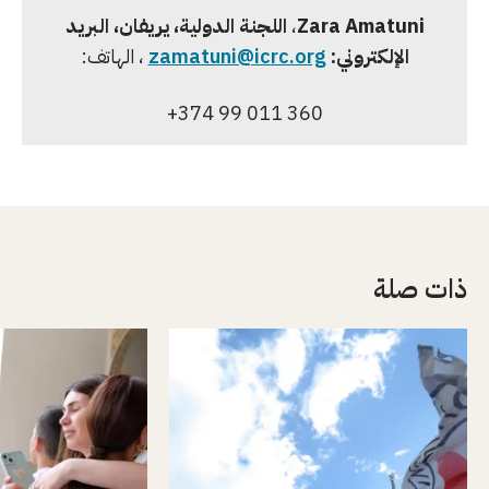
Zara Amatuni
،
اللجنة الدولية، يريفان
، البريد
الإلكتروني:
zamatuni@icrc.org
، الهاتف:
+374 99 011 360
ذات صلة