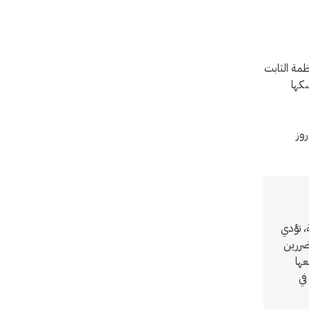
ظمة الثابت
كها
روز
، تؤدي
دولية المتضررين
عها
في