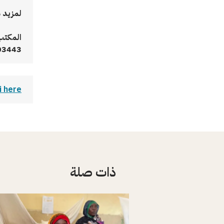
لمزيد م
المكتب 
41227303443+،
 here.
ذات صلة