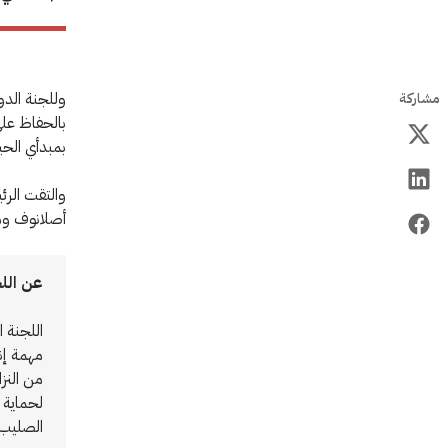
وللجنة الدو
مشاركة
بالحفاظ على
بمبدأي الحي
والتقت الرئي
أصلانوف وم
عن اللج
اللجنة 
من النز
لحماية أ
الصليب ا