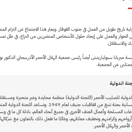
لية تاريخ طويل من العمل في جنوب القوقاز. ويعبّر هذا الاجتماع عن التزام المن
 الحوار والعمل على إيجاد حلول للأشخاص المتضررين من النزاع، في ظل تمس
اد والاستقلال.
سة ميريانا سبولياريتش أيضاً رئيس جمعية الهلال الأحمر الأذربيجاني الدكتور نو
مثلين عن الجمعية.
نة الدولية
الدولية للصليب الأحمر (اللجنة الدولية) منظمة محايدة وغير متحيزة ومستقلة
مهمة إنسانية بحتة تنبع من اتفاقيات جنيف لعام 1949. وتساعد اللجنة ال
اعات المسلحة وأعمال العنف الأخرى في جميع أنحاء العالم، باذلة كل ما في وس
رواحهم وكرامتهم وتخفيف معاناتهم، وغالبًا ما تفعل ذلك بالتعاون مع شركائها 
لأحمر والهلال الأحمر.