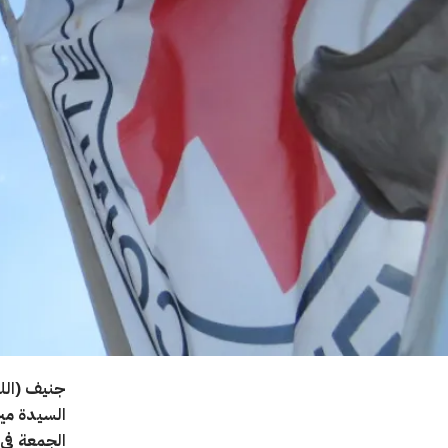
جنيف (اللج
السيدة مير
الجمعة في 