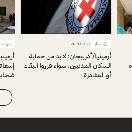
بيان صحافي
26-09-2023
بيان صحا
أرمينيا/أذربيجان: لا بد من حماية
أرميني
ه
السكان المدنيين، سواء قرروا البقاء
إسعاف
أو المغادرة
ضحايا 