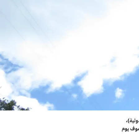
ولية)،
موف يوم