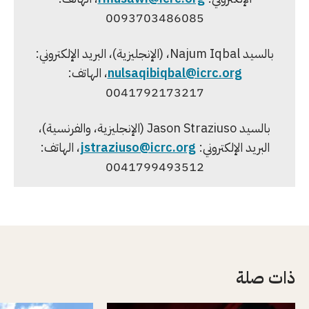
0093703486085
بالسيد Najum Iqbal، (الإنجليزية)، البريد الإلكتروني:
nulsaqibiqbal@icrc.org
، الهاتف:
0041792173217
بالسيد Jason Straziuso (الإنجليزية، والفرنسية)،
البريد الإلكتروني:
jstraziuso@icrc.org
، الهاتف:
0041799493512
ذات صلة