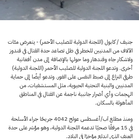
جنيف / كابول (اللجنة الدولية للصليب الأحمر) - يتعرض مئات
الآلاف من المدنيين للخطر في ظل تصاعد حدة القتال في قندوز
ولاشكار جاه وقندهار وما حولها بالإضافة إلى مدن أفغانية
أخرى. وتدعو اللجنة الدولية للصليب الأحمر (اللجنة الدولية)
طرفي النزاع إلى ضبط النفس على الفور. وتدعو أيضًا إلى حماية
المدنيين والبنية التحتية الحيوية، مثل المستشفيات، من
الهجمات وأي أضرار جانبية ناجمة عن القتال في المناطق
المأهولة بالسكان.
ومنذ مطلع آب/أغسطس عولج 4042 جريحًا جراء الأسلحة
في 15 مرفقًا صحيًا تدعمه اللجنة الدولية، وهو مؤشر على حدة
العنف الذي اندلع مؤخرًا في البلاد.