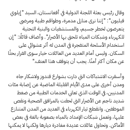
وقال رئيس بعثة اللجنة الدولية في أفغانستان، السيد "إيلوي
فيليون": "إننا نرى منازل مدمرة، وطواقم طبية ومرضى
يتعرضون لخطر جسيم، والمستشفيات والبنية التحتية
للكهرباء وشبكات المياه تلحق بها الأضرار". وأضاف قائلًا: "إن
استخدام الأسلحة المتفجرة في المدن له أثر عشوائي على
السكان. وليس أمام العديد من العائلات خيار سوى الفرار بحثًا
عن مكان أكثر أمنًا. يجب أن يتوقف هذا العنف."
وأسفرت الاشتباكات التي دارت بشوارع قندوز ولاشكار جاه
ومدن أخرى على مدى الأيام القليلة الماضية عن إصابة مئات
المدنيين، في الوقت الذي تعاني الخدمات الطبية من ضغط
شديد ناجم عن الأضرار التي لحقت بالمرافق الصحية ونقص
الموظفين. وانقطع تيار الكهرباء في العديد من المدن المتنازع
عليها، وتعمل شبكات الإمداد بالمياه بصعوبة بالغة في بعض
الأماكن. وتحاول عائلات عديدة مغادرة ديارها ولكنها لا يمكنها