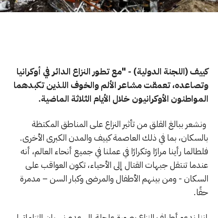
كييف (اللجنة الدولية) - "مع تطور النزاع الدائر في أوكرانيا
وتصاعده، تعمقت مشاعر الألم والخوف اللذين تكبدهما
المواطنون الأوكرانيون خلال الأيام الثلاثة الماضية.
ونشعر ببالغ القلق من تأثير النزاع على المناطق المكتظة
بالسكان، بما في ذلك العاصمة كييف والمدن الكبرى الأخرى.
فلطالما رأينا مرارًا وتكرارًا في عملنا في جميع أنحاء العالم، أنه
عندما تنتقل جبهات القتال إلى الأحياء، تكون العواقب على
السكان - ومن بينهم الأطفال والمرضى وكبار السن – مدمرة
حقًا.
إننا ندعو أطراف النزاع بصورة عاجلة إلى عدم نسيان التزاماتها