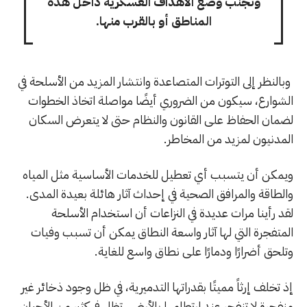
وتجنب وضع الأهداف العسكرية داخل هذه
المناطق أو بالقرب منها.
وبالنظر إلى التوترات المتصاعدة وانتشار المزيد من الأسلحة في
الشوارع، سيكون من الضروري أيضًا مواصلة اتخاذ الخطوات
لضمان الحفاظ على القانون والنظام حتى لا يتعرض السكان
المدنيون لمزيد من المخاطر.
ويمكن أن يتسبب أي تعطيل للخدمات الأساسية مثل المياه
والطاقة والمرافق الصحية في إحداث آثار هائلة بعيدة المدى.
لقد رأينا مرات عديدة في النزاعات أن استخدام الأسلحة
المتفجرة التي لها آثار واسعة النطاق يمكن أن تسبب وفيات
وتلحق أضرارًا ودمارًا على نطاق واسع للغاية.
إذ تخلف إرثاً مميتًا بقدراتها التدميرية، في ظل وجود ذخائر غير
منفجرة لا تنفجر عند ارتطامها بالأرض، تظل في كثيرِ من الأحيان