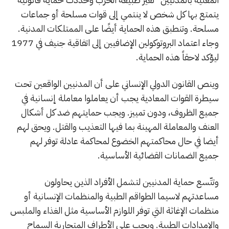
يتمتع بها كل شخص لا ينتمي إلى قوات مسلحة أو جماعات
مسلحة. وتنطبق هذه الحماية أيضًا على الممتلكات المدنية.
وجاء اعتماد البروتوكولين الإضافيين إلى اتفاقية جنيف في 1977
ليؤكد لاحقاً هذه الحماية.
وينص القانون الدولي الإنساني على أن المدنيين الواقعين تحت
سيطرة القوات المعادية يجب أن يعاملوا معاملة إنسانية في
جميع الظروف، ودون تمييز. ويجب حمايتهم ضد كل أشكال
العنف والمعاملة المهينة بما فيها التعذيب والقتل. ويحق لهم
أيضا في حال محاكمتهم الخضوع لمحاكمة عادلة توفر لهم
جميع الضمانات القضائية الأساسية.
وتتّسع حماية المدنيين لتشمل الأفراد الذين يحاولون
مساعدتهم لاسيما الطواقم الطبية والمنظمات الإنسانية أو
منظمات الإغاثة التي توفر اللوازم الأساسية مثل الغذاء والملبس
والإمدادات الطبية. ويجب على الأطراف المتحاربة السماح