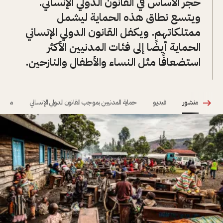
حجر الأساس في القانون الدولي الإنساني.
ويتسع نطاق هذه الحماية ليشمل
ممتلكاتهم. ويكفل القانون الدولي الإنساني
الحماية أيضًا إلى فئات المدنيين الأكثر
استضعافًا مثل النساء والأطفال والنازحين.
منشور
فيديو
حماية المدنيين بموجب القانون الدولي الإنساني
ماذا ي