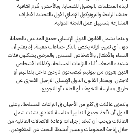
لهذه المنظمات بالوصول للضحايا. وبالأخص، تُلزم اتفاقية
جنيف الرابعة والبروتوكول الإضافي الأول بالتحديد الأطراف
المتنازعة بتسهيل عمل اللجنة الدولية.
وبينما يشمل القانون الدولي الإنساني جميع المدنيين بالحماية
دون أي تمييز، فإنه يخص بالذكر جماعات معينة. إذ يعتبر أن
النساء والأطفال والأشخاص المسنين والمرضى يشكلون فئات
شديدة الضعف أثناء النزاعات المسلحة. وكذلك الأشخاص
الذين يفرون من بيوتهم فيصبحون نازحين داخل بلدانهم أو
لاجئين. ويحظر القانون الدولي الإنساني الترحيل القسري عن
طريق ممارسة التخويف أو العنف أو التجويع.
وتتمزق عائلات في كثيرٍ من الأحيان في النزاعات المسلحة. وعلى
الدول أن تأخذ جميع التدابير المناسبة لتفادي تشتت شمل
العائلات ويجب أن تتخذ إجراءات لإعادة الاتصالات العائلية من
خلال إتاحة المعلومات وتيسير أنشطة البحث عن المفقودين.