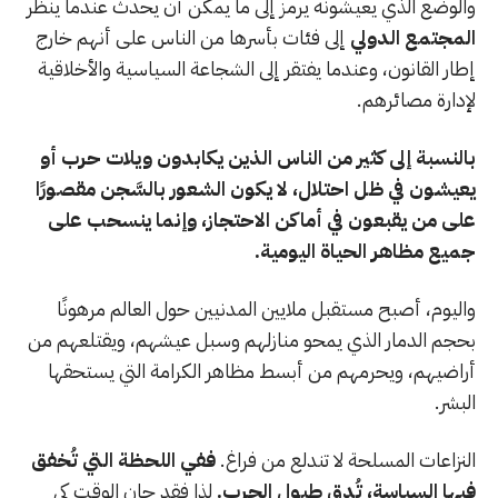
والوضع الذي يعيشونه يرمز إلى ما يمكن أن يحدث عندما ينظر
المجتمع الدولي
إلى فئات بأسرها من الناس على أنهم خارج
إطار القانون، وعندما يفتقر إلى الشجاعة السياسية والأخلاقية
لإدارة مصائرهم.
بالنسبة إلى كثير من الناس الذين يكابدون ويلات حرب أو
يعيشون في ظل احتلال، لا يكون الشعور بالسَّجن مقصورًا
على من يقبعون في أماكن الاحتجاز، وإنما ينسحب على
جميع مظاهر الحياة اليومية.
واليوم، أصبح مستقبل ملايين المدنيين حول العالم مرهونًا
بحجم الدمار الذي يمحو منازلهم وسبل عيشهم، ويقتلعهم من
أراضيهم، ويحرمهم من أبسط مظاهر الكرامة التي يستحقها
البشر.
النزاعات المسلحة لا تندلع من فراغ.
ففي اللحظة التي تُخفق
فيها السياسة، تُدق طبول الحرب.
لذا فقد حان الوقت كي