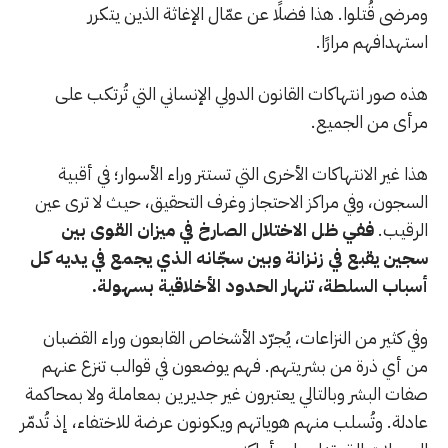
ومرضى قُتلوا. هذا فضلًا عن عمّال الإغاثة الذين يتكرر
استهدافهم مرارًا.
هذه صور انتهاكات القانون الدولي الإنساني التي تُرتكب على
مرأى من الجميع.
هذا غير الانتهاكات الأخرى التي تستتر وراء الأسوار؛ في أقبية
السجون، وفي مراكز الاحتجاز وغرف التحقيق، حيث لا ترى عين
الرقيب.
ففي ظل الاختلال الصارخ في ميزان القوى بين
سجين يقبع في زنزانة وبين سجّانه الذي يجمع في يديه كل
أسباب السلطة، تنهار الحدود الأخلاقية بسهولة.
وفي كثير من النزاعات، يُجرّد الأشخاص القابعون وراء القضبان
من أي ذرة من بشريتهم. فهم يوضعون في قوالب تنزع عنهم
صفات البشر وبالتالي يعتبرون غير جديرين بمعاملة ولا بمحاكمة
عادلة. وتُسلب منهم هوياتهم ويكونون عرضة للاختفاء، إذ تُدمّر