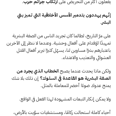
يفعلون أكثر من التحريض على
ارتكاب جرائم حرب
.
إنّهم يهددون بتدمير الأسس الأخلاقية التي تميز بني
البشر.
على مرّ التاريخ، لطالما كان تجريد الناس من الصفة البشرية
تمهيدًا للإقدام على أفعال وحشية. وعندما لا ننظر إلى الآخرين
باعتبارهم بشرًا مساوين لنا، يسهُل كثيرًا تبرير أفعال القتل
العشوائي والتعذيب والاعتداء.
ولكن ماذا يحدث عندما يصبح
الخطاب الذي يجرد من
الصفة البشرية هو القاعدة في السلوك؟
إن ذلك بلا شك
يمنح عدوك ضوءًا أخضر للمعاملة بالمثل.
ولا يمكن إنكار التبعات المشهودة لهذا الفعل في الواقع.
أحياء كاملة استحالت ركامًا، ومستشفيات سوّيت بالأرض،