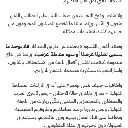
السجلات التي تدل على أماكنهم.
ولا يقتصر وقوع التجريد من صفات البشر على المقاتلين الذين
يقعون في الأسر، وإنما غالبًا ما يُخضع المدنيون المحرومون من
حريتهم كذلك لاعتداءات مماثلة.
وتعمّد أفعال القسوة لا يحدث عن طريق الصدفة.
فلا يوجد ما
يسمى تعذيبًا عرضيًا أو سوء معاملة عرَضية.
وإنما هي نتاج
منظومة صُمّمت لتقنين أفعال نابعة من الاستخفاف بالقانون،
واستراتيجيات عسكرية مصممة للتدمير بلا رادع.
واتفاقيات جنيف تنص بوضوح على أنه في النزاعات المسلحة
الدولية – بما في ذلك في حالة الاحتلال – يحق لأسرى الحرب
والمعتقلين والمحتجزين المدنيين تلقّي زيارات من اللجنة
الدولية. ونحن بدورنا نرصد معاملتهم وظروفهم المعيشية،
ونحافظ على قناة اتصال بينهم وبين عائلاتهم، ونساعد في
الحيلولة دون دخولهم في عداد المفقودين.