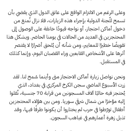
وعلى الرغم من الالتزام الواقع على عاتق الدول الذي يقضي بأن
تسمح للّجنة الدولية بإجراء هذه الزيارات، فلا نزال نُمنع من
دخول أماكن احتجاز، أو نواجه قيودًا خانقة على الوصول إلى
المحتجزين في العديد من الحالات في يومنا الحاضر. ويشكل هذا
تقويضًا خطيرًا للمعايير، ومن شأنه أن يُلحق أضرارًا لا يقتصر
أثرها على الأشخاص القابعين وراء القضبان اليوم، وإنما كذلك
في المستقبل.
ونحن نواصل زيارة أماكن الاحتجاز متى وأينما سُمح لنا. لقد
زرت الأسبوع الماضي سجن الكرخ المركزي في بغداد، الذي
يُحتجز فيه حاليًا آلاف المسجونين من قرابة 70 جنسية، نُقلوا
إليه مؤخرًا من شمال شرقي سوريا. ومن بين هؤلاء المحتجزين
أطفال تورّطوا في حرب لم يختاروا أن يكونوا طرفًا فيها، وقد
تذبل زهرة أعمارهم في غياهب السجون.