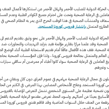
 الحركة الدولية للصليب الأحمر والهلال الأحمر عن استنكارها لأعمال العنف و
لعاملين في الرعاية الصحية وتحث على احترام جميع الكوادر الطبية وعدم الم
سعاف والمنشآت الصحية في هذا الوقت الحرج الذي يمر به النظام الصحي في ا
لطارئ المتمثل
بإنتشار فيروس كورونا المستجد.
لحركة الدولية للصليب الأحمر والهلال الأحمر على نحوٍ وثيق بتقديم الدعم الى
صحية وقد علمنا مرارًا بتقارير مؤلمة تفيد بتزايد التهديدات والتجاوزات ضد ا
 الصحية. تقف هذه الأفعال عائقًا أمام تقديم الاستجابة الطبية أثناء الوضع الط
العالم والمتمثل بجائحة فيروس كورونا ، ولذا فإن المؤسسات الصحية بحاجة
 العاملين في الرعاية الصحية سواء كانوا أطباء أم ممرضين أم سائقي سيارات
 وغيرهم.
لون في مجال الرعاية الصحية مهامهم في عموم العراق دون كلل وبتفانٍ من أج
كورونا المستجد وعلاج الأشخاص المصابين بهذا المرض. في الكثير من الحال
ملون تضحية عظيمة على المستوى الشخصي تشمل التعرض للإصابة بالفيروس
لأسابيع بعيدًا عن أحبائهم. ولسوء الحظ، تعرض مقدمو الرعاية الصحية بالفعل 
تفعة من العنف خلال السنوات الماضية وقد فاقم تفشي فيروس كورونا الم