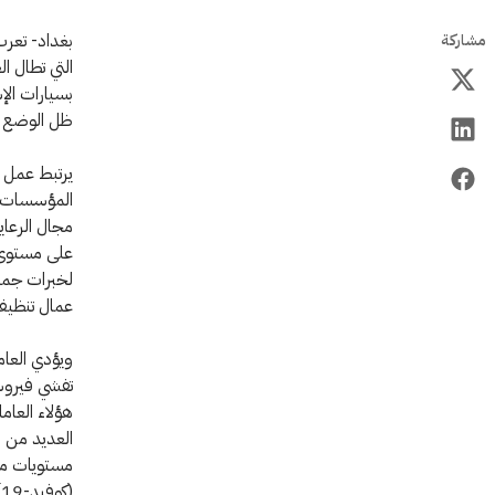
بغداد- تعرب
مشاركة
التي تطال ا
بسيارات الإ
ظل الوضع ا
يرتبط عمل ا
المؤسسات ال
مجال الرعاية
على مستوى 
لخبرات جميع
عمال تنظيف
ويؤدي العام
تفشي فيروس 
هؤلاء العا
العديد من ا
مستويات مر
(كوفيد-19) من الوضع الصعب.