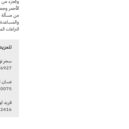
وكجزء من ال
الأحمر وجمعي
من مسألة ا
والمساعدة 
النزاعات ال
للمزيد 
سحر توف
16927
غسان ثو
40075
فريد اي
22416