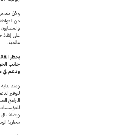
ولأنّ مقدمي
من العواطف،
والمصابون ا
على إنقاذ 
عالمية.
يحظر القان
جانب الجر
ودعم في مج
ومنذ بداية 
لتوفير الدع
البرامج الص
للمؤسسات ا
ويضاف الى م
محاربة الوص