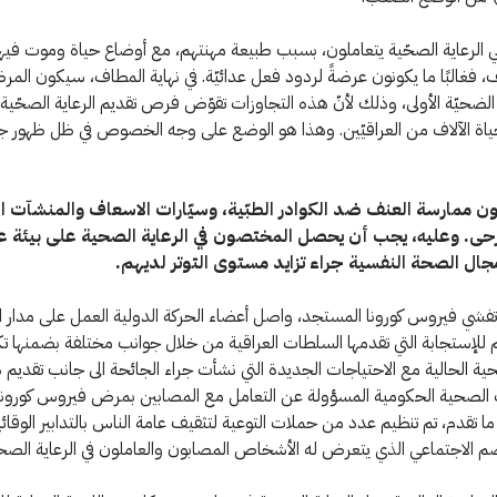
 الرعاية الصحّية يتعاملون، بسبب طبيعة مهنتهم، مع أوضاع حياة وموت فيها 
 فغالبًا ما يكونون عرضةً لردود فعل عدائيّة. في نهاية المطاف، سيكون المر
لضحيّة الأولى، وذلك لأنّ هذه التجاوزات تقوّض فرص تقديم الرعاية الصحّية 
حياة الآلاف من العراقيّين. وهذا هو الوضع على وجه الخصوص في ظل ظهور ج
ون ممارسة العنف ضد الكوادر الطبّية، وسيّارات الاسعاف والمنشآت الط
حى. وعليه، يجب أن يحصل المختصون في الرعاية الصحية على بيئة ع
ال الصحة النفسية جراء تزايد مستوى التوتر لديهم.
تفشي فيروس كورونا المستجد، واصل أعضاء الحركة الدولية العمل على مدار ا
م للإستجابة التي تقدمها السلطات العراقية من خلال جوانب مختلفة بضمنها ت
حية الحالية مع الاحتياجات الجديدة التي نشأت جراء الجائحة الى جانب تقديم 
لصحية الحكومية المسؤولة عن التعامل مع المصابين بمرض فيروس كورونا
ا تقدم، تم تنظيم عدد من حملات التوعية لتثقيف عامة الناس بالتدابير الوقائي
م الاجتماعي الذي يتعرض له الأشخاص المصابون والعاملون في الرعاية الصح