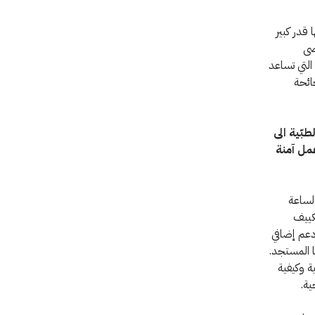
قدر كبير
ضى
التي تساعد
ائحة
بّية الى
مل آمنة
لساعة
كييف
دعم إضافي
 المستجد.
ة وكيفية
ية.