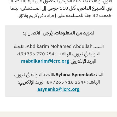
الأولي، ونقلت بعد ذلك الجرحى للحصول على الرعاية الطبية.
وفي الأسبوع الماضي، نُقل 110 جرحى إلى المستشفى، بينما
جُمعت 42 جثة للمساعدة على إجراء دفن كريم ولائق.
لمزيد من المعلومات، يُرجى الاتصال بـ:
السيدAbdikarim Mohamed Abdullahi
،
اللجنة
الدولية في نيروبي، الهاتف: +254 770 171756،
البريد الإلكتروني:
mabdikarim@icrc.org
السيدة
Aylona Synenko
،
اللجنة الدولية في نيروبي،
الهاتف: +254 716 897265، البريد الإلكتروني:
asynenko@icrc.org