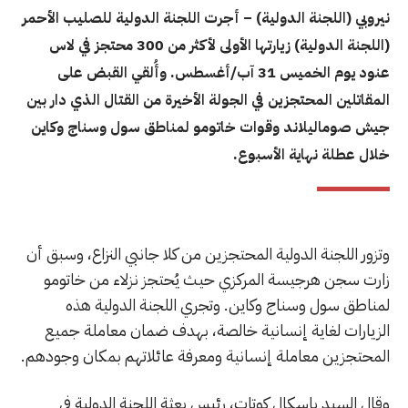
نيروبي (اللجنة الدولية) – أجرت اللجنة الدولية للصليب الأحمر
(اللجنة الدولية) زيارتها الأولى لأكثر من 300 محتجز في لاس
عنود يوم الخميس 31 آب/أغسطس. وأُلقي القبض على
المقاتلين المحتجزين في الجولة الأخيرة من القتال الذي دار بين
جيش صوماليلاند وقوات خاتومو لمناطق سول وسناج وكاين
خلال عطلة نهاية الأسبوع.
وتزور اللجنة الدولية المحتجزين من كلا جانبي النزاع، وسبق أن
زارت سجن هرجيسة المركزي حيث يُحتجز نزلاء من خاتومو
لمناطق سول وسناج وكاين. وتجري اللجنة الدولية هذه
الزيارات لغاية إنسانية خالصة، بهدف ضمان معاملة جميع
المحتجزين معاملة إنسانية ومعرفة عائلاتهم بمكان وجودهم.
وقال السيد باسكال كوتات، رئيس بعثة اللجنة الدولية في