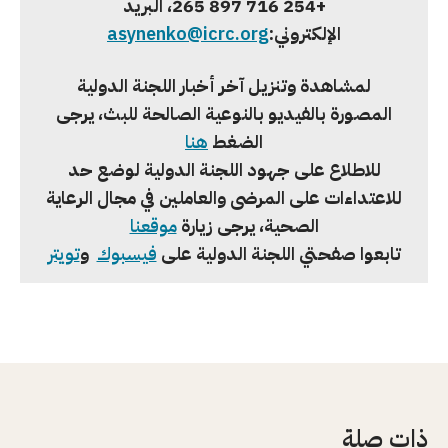
+254 716 897 265
، البريد
الإلكتروني:
asynenko@icrc.org
لمشاهدة وتنزيل آخر أخبار اللجنة الدولية
المصورة بالفيديو بالنوعية الصالحة للبث، يرجى
الضغط
هنا
للاطلاع على جهود اللجنة الدولية لوضع حد
للاعتداءات على المرضى والعاملين في مجال الرعاية
الصحية، يرجى زيارة
موقعنا
تابعوا صفحتي اللجنة الدولية على
فيسبوك
و
تويتر
ذات صلة