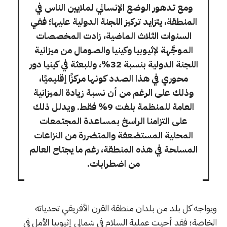
ومع تدهور الوضع الإنساني لملايين الناس في
المنطقة، يتزايد تركيز اللجنة الدولية عليها؛ ففي
السنوات الثلاث الماضية، زادت المخصصات
الموجَّهة لإثيوبيا وكينيا والصومال من ميزانية
اللجنة الدولية بنسبة 32%، وللبعثة في كينيا دور
محوري في هذا الصدد كونها مركزًا إقليميًا،
وذلك على الرغم من أن نسبة زيادة الميزانية
العامة للمنظمة بلغت 9% فقط. ويدلل ذلك
على التزامنا الراسخ بمساعدة المجتمعات
المحلية المستضعفة والمتضررة من النزاعات
المسلحة في هذه المنطقة، رغم ما يجتاح العالم
من اضطرابات.
ويواجه كل بلد من بلدان منطقة القرن الأفريقي تحدياته
الخاصة؛ فقد أحيت عملية السلام في شمالي إثيوبيا الأمل في