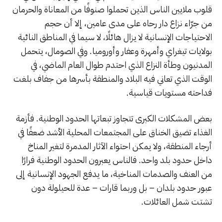
قلوب ملايين الناس الذين تحملوا صنوفًا من المعاناة والحرمان
من جرّاء نزاع دار رحاه على مدى عامين، إلا أن حجم
الاحتياجات الإنسانية لا يزال هائلًا، لا سيما في المناطق النائية
بولايات تيغراي وأمهرة وعفار وأوروميا. وفي الصومال، يتحمل
المدنيون وطأة النزاع الذي احتدم طوال العام الماضي، في
الوقت الذي تعاني فيه البلاد والمنطقة بأسرها من جفاف بلغت
فداحته مستويات قياسية.
بعض المشكلات الكبرى تتجاوز تبعاتها الحدود الوطنية. فأزمة
الغذاء تضيق الخناق على المجتمعات المحلية الأشد ضعفًا في
أرجاء المنطقة، ولا يمكن احتواء الآثار المدمرة لتغير المناخ
داخل حدود بلد واحد. فالناس يعبرون الحدود الوطنية فرارًا
من العنف والصدمات المناخية، ما يدفع الجهود الإنسانية إلى
عبور حدود بلدان – بل وربما قارات – عدة للحيلولة دون
تشتت شمل العائلات.