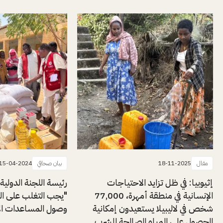
مقال
18-11-2025
بيان صحافي
15-04-2024
إثيوبيا: في ظل تزايد الاحتياجات
رئيسة اللجنة الدولية
الإنسانية في منطقة أمهرة، 77,000
"يجب التغلب على ال
شخص في لاليبيلا يستعيدون إمكانية
وصول المساعدات الإن
الحصول على المياه الصالحة للشرب