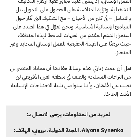
العمل الإنساني، إذ يتعين علينا تجاوز عقبة ارتفاع التكاليف
التشغيلية، وتزايد المنافسة على الحصول على التمويل، بل
والتعامل – في كثير من الأحيان – مع الشكوك التي تُثار حول
المبادئ الإنسانية الأساسية. ونحن نعوّل في هذا الصدد على
استمرار الدعم المقدم من الجهات المانحة لهذه المنطقة،
حيث برهنّا على القيمة الحقيقية للعمل الإنساني المحايد وغير
المتحيز.
آمل أن تبعث زيارتي هذه برسالة مفادها أن معاناة المتضررين
من النزاعات المسلحة والعنف في منطقة القرن الأفريقي لن
تغيب عن الأذهان، وأننا سنواصل تلبية الاحتياجات الإنسانية
الأشد إلحاحًا.
لمزيد من المعلومات، يرجى الاتصال بـ:
Alyona Synenko
، اللجنة الدولية، نيروبي، الهاتف: