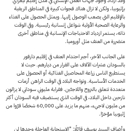
وقد ازداد وجود جهات العمل الإنساني في مدن إقليم تيغراي
بإثيوبيا، ولكن لا تزال هناك فجوات كبيرة في المناطق الريفية
بالإقليم التي يصعب الوصول إليها. ويمثل الحصول على الغذاء
والرعاية الصحية الأولية شواغل إنسانية رئيسية. وفي الوقت
ذاته، يستمر ازدياد الاحتياجات الإنسانية في مناطق أخرى
متضررة من العنف مثل أوروميا.
على الجانب الآخر، أجبر احتدام العنف في إقليم دارفور
بالسودان عشرات الآلاف على الفرار من ديارهم. حيث لا
يستطيع الناس زراعة المحاصيل الغذائية أو الحصول على
الخدمات الأساسية. وتواجه البلاد في الوقت الراهن أزمات
متعددة تتعلق بالنزوح واللاجئين. فقرابة مليوني سوداني لا يزالون
نازحين داخل البلاد، في الوقت الذي يستضيف فيه السودان أكثر
من مليون لاجيء، منهم ما يزيد على 60,000 شخصًا فرّوا من
إثيوبيا مؤخرًا.
وأضاف السيد يوسف قائلًا: "الاستجابة العاجلة وحدها لن