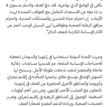
تكفي في الوضع الذي نواجهه. لقد بلغ العنف والدمار مستوى لا
بد لنا معه من الاستعداد للتعامل مع العواقب الممتدة لهذه
الأزمات. إن احترام حياة المدنيين والممتلكات المدنية، واحترام
مرافق الرعاية الصحية وطواقمها لهي السبيل الوحيد للحد من
الآثار الإنسانية الكارثية للعنف الدائر".
وعززت اللجنة الدولية استجابتها في إثيوبيا والسودان لتغطية
الاحتياجات الإنسانية الملحة، عبر تقديمها مساعدات إغاثية
عاجلة والتحضير لتنفيذ تدخلات طويلة الأجل. وسيتيح لها
التمويل الإضافي توسيع نطاق برامجها المنفَّذة في إقليم تيغراي
وأوروميا والمناطق الأخرى المتضررة من العنف في إثيوبيا،
بالتعاون مع الصليب الأحمر الإثيوبي. ومن بين أهم أولويات
المنظمة: الوصول إلى المناطق الريفية في إقليم تيغراي، وتعزيز
الخدمات الصحية، وزيادة الدعم المقدم لضحايا العنف