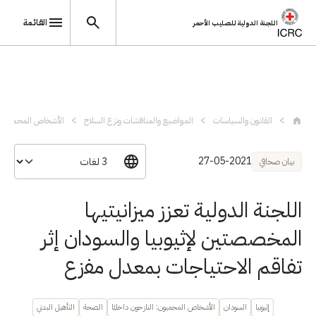
القائمة
اللجنة الدولية للصليب الأحمر
تجاوز إلى المحتوى الرئيسي
القانون والسياسات
المواضيع والمناقشات ونزع السلاح
الأشخاص المحميون
27-05-2021
بيان صحافي
اللجنة الدولية تعزز ميزانيتيها
المخصصتين لإثيوبيا والسودان إثر
تفاقم الاحتياجات بمعدل مفزع
إثيوبيا
السودان
الأشخاص المحميون: النازحون داخليًا
الصحة
التأهيل البدني