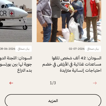
بيان صحافي
02-07-2026
بيان صحافي
08-06-2026
السودان: 42 ألف شخص تلقوا
السودان: اللجنة الدول
مساعدات غذائية في الأبيّض في خضم
جوية لها بين بورتسو
احتياجات إنسانية متزايدة
بدء النزاع
1/3
1 من 3
المزيد