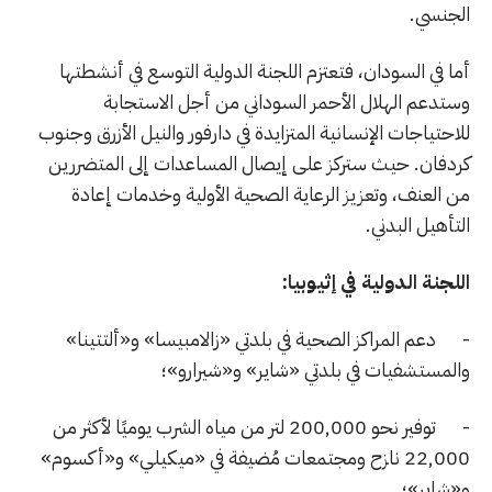
الجنسي.
أما في السودان، فتعتزم اللجنة الدولية التوسع في أنشطتها
وستدعم الهلال الأحمر السوداني من أجل الاستجابة
للاحتياجات الإنسانية المتزايدة في دارفور والنيل الأزرق وجنوب
كردفان. حيث ستركز على إيصال المساعدات إلى المتضررين
من العنف، وتعزيز الرعاية الصحية الأولية وخدمات إعادة
التأهيل البدني.
اللجنة الدولية في إثيوبيا:
- دعم المراكز الصحية في بلدتي «زالامبيسا» و«ألتتينا»
والمستشفيات في بلدتي «شاير» و«شيرارو»؛
- توفير نحو 200,000 لتر من مياه الشرب يوميًا لأكثر من
22,000 نازح ومجتمعات مُضيفة في «ميكيلي» و«أكسوم»
و«شاير»؛