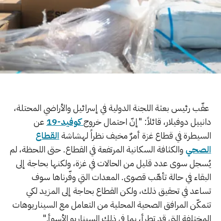
عقّب رئيس بعثة اللجنة الدولية في إسرائيل والأراضي المحتلة،
دانييل دوفيلار، قائلاً: "إنّ احتمال خروج
كوفيد-19
عن
السيطرة في قطاع غزة أمرٌ مخيف نظراً لهشاشة
القطاع
الصحي
والكثافة السكانية المرتفعة في القطاع. حتى اللحظة، لم
يُسجل سوى عدد قليل من الحالات في غزة، ولكنها بحاجة إلى
البقاء في حالة تأهّب قصوى. المعدات التي وفّرناها سوف
تساعد في تحقيق ذلك، ولكن القطاع بحاجة إلى المزيد لكي
تتمكّن المرافق الصحية المحلية من التعامل مع السيناريوهات
المختلفة التي قد تطرأ، بما في ذلك السيناريو الأسوأ."