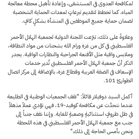
لمكافحة العدوى في المستشفى، وإعادة تأهيل محطة معالجة
المياه. كما تخطط لتقديم تبرعاتٍ لمعدات الحماية الشخصية
لضمان حماية جميع الموظفين في المنشأة بشكلٍ كافٍ.
وعلاوةً على ذلك، تبرّعت اللجنة الدولية لجمعية الهلال الأحمر
الفلسطيني في كل من غزة ورام الله بشحنات من مواد النظافة،
وملابس واقية مثل الأقنعة الجراحية والنظارات الواقية. يجدر
الذكر أنّ جمعية الهلال الأحمر الفلسطيني تُدير خدمات
الإسعاف في الضفة الغربية وقطاع غزة، بالإضافة إلى مركز اتصال
الطوارئ 101.
أكمل السيد دوفيلار قائلاً: "تقف الجمعيات الوطنية في الطليعة
عندما نتحدّث عن مكافحة كوفيد-19، فهي تؤدي عملاً مذهلاً
في ظل ظروفٍ استثنائيةٍ وصعبةٍ للغاية. وإننا نقف جنباً إلى
جنب مع جمعية الهلال الأحمر الفلسطيني في هذه اللحظة
ونحن بأمس الحاجة إلى ذلك."