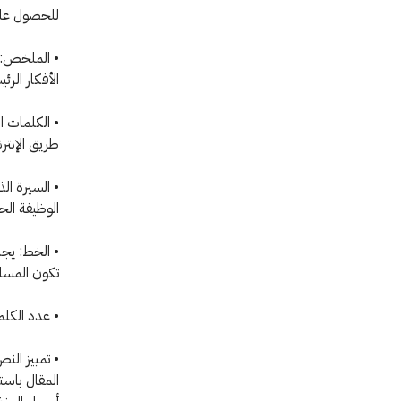
للحصول على
الأفكار الرئ
• الكلمات ا
طريق الإنتر
• السيرة ال
الوظيفة الحا
تكون المسافة 1.5 (الحواشي السفل
• عدد الكلمات: يجب 
• تمييز الن
المقال باست