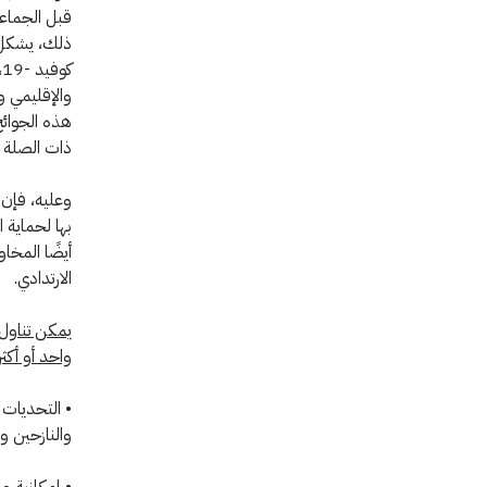
قبل الجماعا
ذلك، يشكل ه
ك
والإقليمي و
هذه الجوائح
ذات الصلة ع
وعليه، فإن ه
بها لحماية 
أيضًا المخاو
الارتدادي.
يمكن تناول
واحد أو أكث
والنازحين و
• إمكانية و