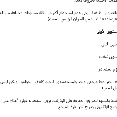
مات الأجنبية بحروف مائلة.
والعناوين الفرعية: يرجى عدم استخدام أكثر من ثلاثة مستويات مختلفة من الع
لفرعية: (هذا لا يشمل العنوان الرئيسي للبحث)
توى الأولى
وى الثاني
توى الثالث
: اختر نمط مرجعي واحد واستخدمه في البحث كله (في الحواشي، ولكن ليس لل
خل النص).
رنت: بالنسبة للمراجع المتاحة على الإنترنت، يرجى استخدام عبارة "متاح على" يل
قع الإلكتروني وتاريخ آخر زيارة للمرجع.