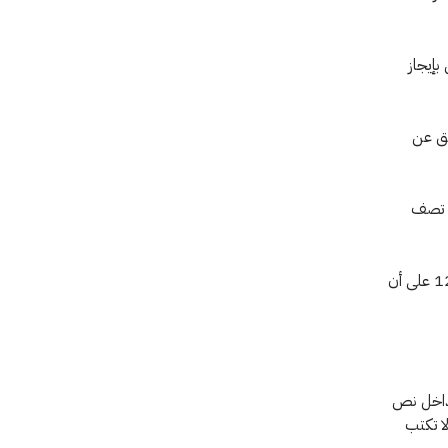
ل من 100 كلمة) يعرض بإيجاز
يق عن
) تصف
• الخط: يجب تسليم نص المقال في نسق برنامج Word خط 12pt Times New Roman على أن
 داخل نص
لا تكتب