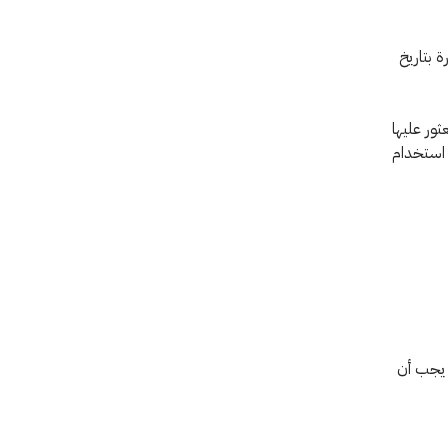
ة بتاريخ
ثور عليها
 استخدام
أرقام: نستخدم في الكتابة الأرقام العربية الأصلية وليست الهندية. الأرقام الأقل من 100 يجب أن