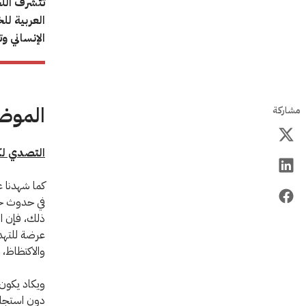
تتشرف اللج
العربية لل
الإنساني و
الموض
مشاركة
التصدي لكوفيد-19: الجوائح والق
في حدوث خلل
ذلك، فإن ال
عرضة للتهدي
والاكتظاظ، 
ويكاد يكون 
دون استجاب