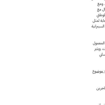
. ومع
ال مع
الوطني
ابة لمثل
لسيبرانية
 المعمول
. ويثير
ساني
 – موضوع
ثل المهاجرين
نساني