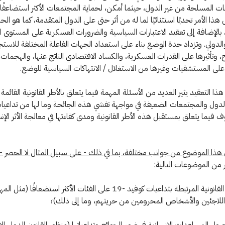
ت المسلحة من غير الدول، حيثما أمكن، لحماية المجتمعات الأكثر استضاعفًا
ذا الأمر تحديًا استثنائيًا لما له من أثر حتى على الدول المتقدمة، كما هو الح
وفيد -19، بالإضافة إلى تعقيد الاعتبارات السياسية والضرورات العسكرية على المستوى 
الدولي. وتزداد حدة الوضع بناء على استعداد الجهات الفاعلة المختلفة للاستج
، وتأثيرها على القدرات العسكرية، والكساد الاقتصادي الناتج عنها، والهجمات ا
لى المستشفيات وغيرها من الاستغلال / الانتهاكات السياسية للوضع.
ذا التعقيد يثير العديد من الأسئلة المهمة فيما يتعلق بالأطر القانونية القائمة
الدول والمجتمعات الضعيفة في مواجهة تفشي هذه الجائحة وما لها من تداعيات
ف فيما يتعلق بمستقبل هذه الأطر القانونية ومدى كفاءتها في معالجة الأثر الإن
 هذا الموضوع من جوانب مختلفة، بما في ذلك - على سبيل المثال لا الحصر
ر من الموضوعات التالية:
• التحديات القانونية المرتبطة بتداعيات كوفيد -19 على الفئات الأكثر استضعافًا (م
اللاجئين والأشخاص المحرومين من حريتهم، وما إلى ذلك)؛
صول المساعدات الإنسانية في ضوء الجوائح وتداعياتها (منظور القانون الدولي الإ