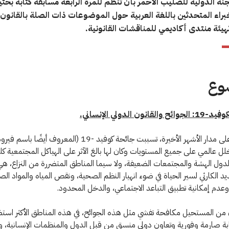
نة الدولية للصليب الأحمر بأن تنظم للمرة الرابعة مسابقة كتابة بحثية
خبراء المتحدثين باللغة العربية حول الموضوعات ذات الصلة بالقانون 
تهيئة منتدى أكاديمي للمناقشات القانونية.
وع
انون الدولي الإنساني.
كما شهدنا على مدار الأشهر الأخيرة، تسببت جائحة كوفيد -19 (المعروف 
 عالمي على جميع المستويات وكان لها بالغ الآثر على الهياكل المجتمعية كله
دول الهشة والمجتمعات الضعيفة، ولا سيما المناطق المتضررة من النزاع، هي ا
د الكارثي لسير الحياة في ضوء انهيار النظم الصحية، ونقص المياه والمواد الص
وعدم إمكانية تطبيق التباعد الاجتماعي، والدخل المحدود.
من المستحيل مكافحة تفشي مثل هذه الجوائح، في هذه المناطق الأكثر استضا
ة صارمة وفورية وتعاون دولي منسق من قبل الدول والمنظمات الإنسانية، 