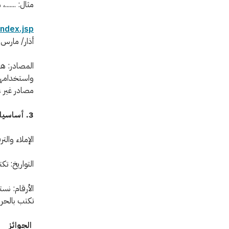
مثال: .......
index.jsp
أذار/ مارس 2014).
المصادر: هن
واستخدامها،
مصادر غير ع
3. أساسيات التحرير
الإملاء والت
التواريخ: تكتب التو
تكتب بالحرو
الجوائز