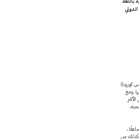
 باللغة
الدولي
أيضًا باسم فيروس كورونا)
ا. ومع
لأكثر
حية،
عفًا ،
وكذلك من