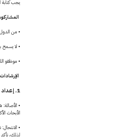
يجب كتابة ال
المشاركون
• من الدول ا
• لا يسمح ب
• موظفو الل
الإرشادات
1. إعداد نص المقال
• الأصالة:
الأبحاث الأك
• الانتحال:
لذلك، تأكد 