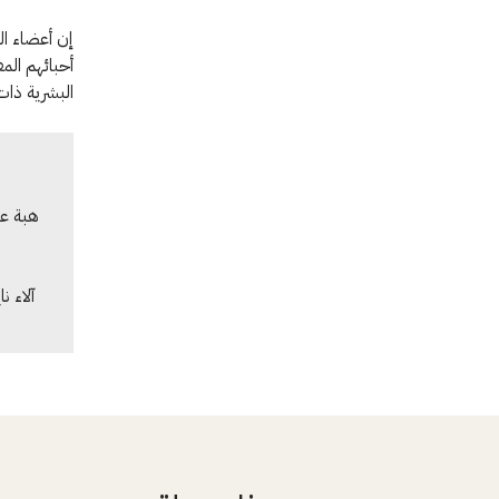
إن أعضاء ال
أحبائهم الم
البشرية ذات 
هبة عدن
آلاء ن