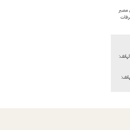
ل مصير
لرفات
لهاتف:
هاتف: