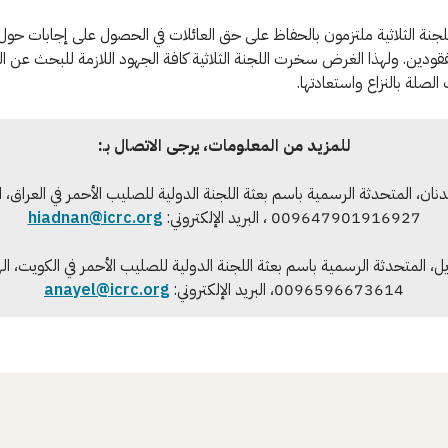
لجنة الثلاثية ملتزمون بالحفاظ على حق العائلات في الحصول على إجابات حو
فقودين. ولهذا الغرض سخرت اللجنة الثلاثية كافة الجهود اللازمة للبحث عن ا
الصلة بالنزاع واستعادتها.
للمزيد من المعلومات، يرجى الاتصال بـ:
ان، المتحدثة الرسمية باسم بعثة اللجنة الدولية للصليب الأحمر في العراق، ا
009647901916927 ، البريد الإلكتروني:
hiadnan@icrc.org
ايل، المتحدثة الرسمية باسم بعثة اللجنة الدولية للصليب الأحمر في الكويت، ال
0096596673614، البريد الإلكتروني:
anayel@icrc.org