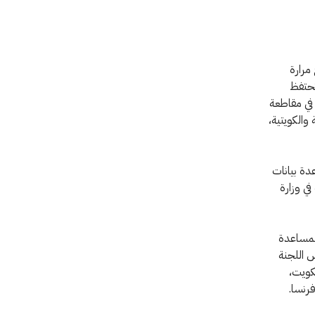
مرارة
تحتفظ
 في مقاطعة
اقية والكويتية،
دة بيانات
في وزارة
ية عام 1991، وقد انبثقت عنها اللجنة الفنية الفرعية عام 1994، للمساعدة
فيما يتعلق بحرب الخليج 1990-1991. وتترأس اللجنة
كويت،
رنسا.