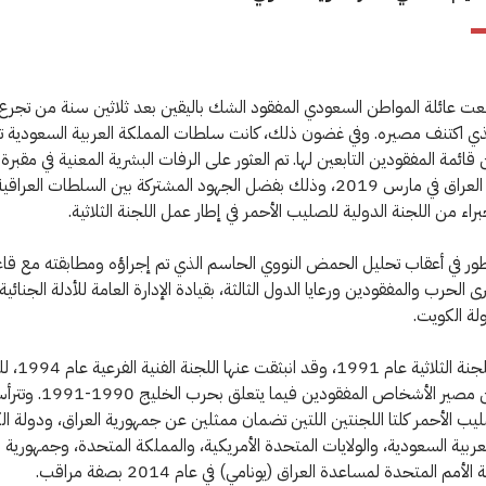
ت عائلة المواطن السعودي المفقود الشك باليقين بعد ثلاثين سنة من تجرع 
ي اكتنف مصيره. وفي غضون ذلك، كانت سلطات المملكة العربية السعودية 
ائمة المفقودين التابعين لها. تم العثور على الرفات البشرية المعنية في مقبرة
السماوة في العراق في مارس 2019، وذلك بفضل الجهود المشتركة بين السلطات العر
اء من اللجنة الدولية للصليب الأحمر في إطار عمل اللجنة الثلاثية.
تطور في أعقاب تحليل الحمض النووي الحاسم الذي تم إجراؤه ومطابقته مع قاع
 الحرب والمفقودين ورعايا الدول الثالثة، بقيادة الإدارة العامة للأدلة الجنائية 
ولة الكويت.
تم إنشاء اللجنة الثلاث
في التأكد من مصير الأشخاص المفقودين 
ليب الأحمر كلتا اللجنتين اللتين تضمان ممثلين عن جمهورية العراق، ودولة ال
عربية السعودية، والولايات المتحدة الأمريكية، والمملكة المتحدة، وجمهورية ف
مم المتحدة لمساعدة العراق (يونامي) في عام 2014 بصفة مراقب.