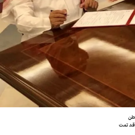
اطن
عودية. وقد تمت