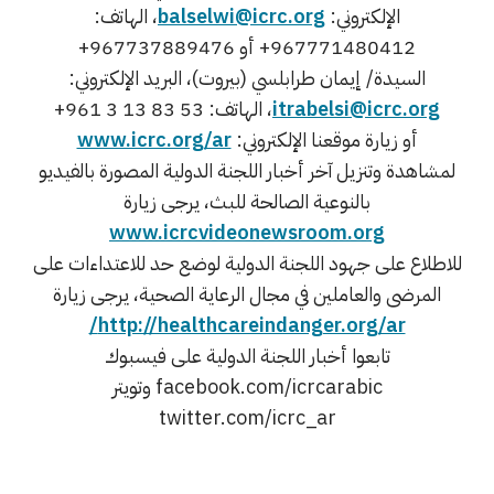
الإلكتروني:
balselwi@icrc.org
، الهاتف:
967771480412+ أو 967737889476+
السيدة/ إيمان طرابلسي (بيروت)، البريد الإلكتروني:
itrabelsi@icrc.org
، الهاتف: ‎+961 3 13 83 53
أو زيارة موقعنا الإلكتروني:
www.icrc.org/ar
لمشاهدة وتنزيل آخر أخبار اللجنة الدولية المصورة بالفيديو
بالنوعية الصالحة للبث، يرجى زيارة
www.icrcvideonewsroom.org
للاطلاع على جهود اللجنة الدولية لوضع حد للاعتداءات على
المرضى والعاملين في مجال الرعاية الصحية، يرجى زيارة
http://healthcareindanger.org/ar/
تابعوا أخبار اللجنة الدولية على فيسبوك
facebook.com/icrcarabic وتويتر
twitter.com/icrc_ar