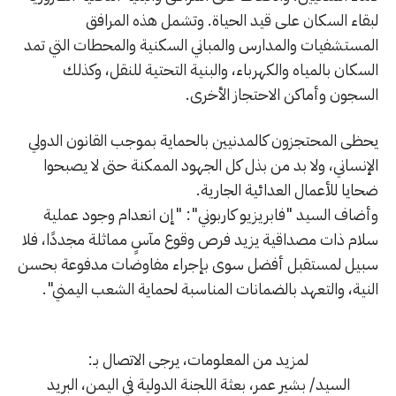
لبقاء السكان على قيد الحياة. وتشمل هذه المرافق
المستشفيات والمدارس والمباني السكنية والمحطات التي تمد
السكان بالمياه والكهرباء، والبنية التحتية للنقل، وكذلك
السجون وأماكن الاحتجاز الأخرى.
يحظى المحتجزون كالمدنيين بالحماية بموجب القانون الدولي
الإنساني، ولا بد من بذل كل الجهود الممكنة حتى لا يصبحوا
ضحايا للأعمال العدائية الجارية.
وأضاف السيد "فابريزيو كاربوني": "إن انعدام وجود عملية
سلام ذات مصداقية يزيد فرص وقوع مآسٍ مماثلة مجددًا، فلا
سبيل لمستقبل أفضل سوى بإجراء مفاوضات مدفوعة بحسن
النية، والتعهد بالضمانات المناسبة لحماية الشعب اليمني".
لمزيد من المعلومات، يرجى الاتصال بـ:
السيد/ بشير عمر، بعثة اللجنة الدولية في اليمن، البريد