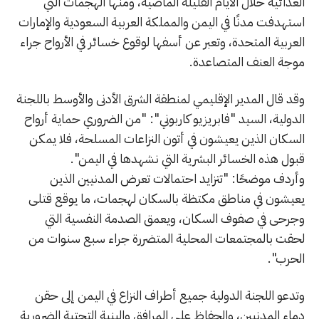
العدائية خلال الأيام القليلة الماضية، ومنها الهجمات التي
استهدفت مدنًا في اليمن والمملكة العربية السعودية والإمارات
العربية المتحدة، وتعبر عن أسفها لوقوع خسائر في الأرواح جراء
موجة العنف المتصاعدة.
وقد قال المدير الإقليمي لمنطقة الشرق الأدنى والأوسط باللجنة
الدولية، السيد "فابريزيو كاربوني": "من الضروري حماية أرواح
السكان الذين يعيشون في أتون النزاعات المسلحة، فلا يمكن
قبول هذه الخسائر البشرية التي نشهدها في اليمن".
وأردف موضحًا: "تتزايد احتمالات تعرض المدنيين الذين
يعيشون في مناطق مكتظة بالسكان لهجمات، ما يوقع قتلى
وجرحى في صفوف السكان، ويعمق الصدمة النفسية التي
لحقت بالمجتمعات المحلية المتضررة جراء سبع سنوات من
الحرب".
وتدعو اللجنة الدولية جميع أطراف النزاع في اليمن إلى حقن
دماء المدنيين، والحفاظ على المرافق والبنية التحتية الضرورية