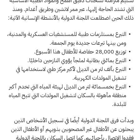
تسليم متزامنة لشحنات دقيق القمح والمواد الطبية الأساسية
التي تشتد الحاجة إليها، عبر ممر لاتشين وطريق أغدام. ومنذ
ذلك الحين اضطلعت اللجنة الدولية بالأنشطة الإنسانية الآتية:
التبرع بمستلزمات طبية للمستشفيات العسكرية والمدنية،
ومن بينها تبرعات جديدة يوم الجمعة.
توزيع 28,000 حفاضة للأطفال هذا الأسبوع.
التبرع بمائتي بطانية لملجأ يؤوي النازحين داخليًا.
التبرع بألف لتر من الديزل لأكبر مركز طبي لاستخدامها في
تشغيل المولدات الكهربية.
التبرع بخمسمائة لتر من الديزل لهيئة المياه التي تخدم أكبر
منطقة مأهولة بالسكان لتشغيل المولدات التي تتيح المياه
للبلدة.
وبدأت فرق اللجنة الدولية أيضًا في تسجيل الأشخاص الذين
يبحثون عن الأطفال غير المصحوبين بذويهم أو الأطفال الذين
فقدوا الاتصال بأحبائهم. كما اتصل السكان باللجنة الدولية