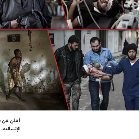
أعلن عن فت
الإنسانية. وي