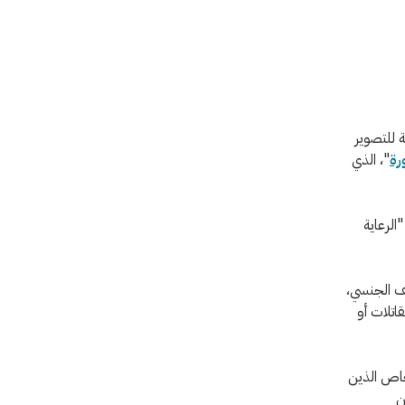
ة للتصوير
رة
"، الذي
ة "الرعاية
 الحرب: العنف الجنسي،
اتلات أو
شخاص الذين
ن