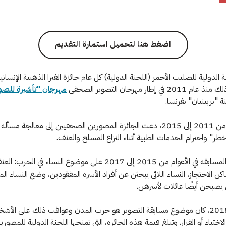
اضغط هنا لتحميل استمارة التقديم
 الدولية للصليب الأحمر (اللجنة الدولية) كل عام جائزة الفيزا الذهبية الإنساني
في إطار مهرجان التصوير الصحفي
مهرجان "تأشيرة للصو
نة "بربينيان" بفرنسا.
وفي الأعوام من 2011 إلى 2015، دعت الجائزة المصورين الصحفيين إلى معالجة مسأل
طر" واحترام الخدمات الطبية أثناء النزاع المسلح والعنف.
بينما ركزت المسابقة في الأعوام من 2015 إلى 2017 على موضوع النساء في
اكن الاحتجاز، النساء اللائي يبحثن عن أفراد الأسرة المفقودين، وضع النساء المق
ئي يصبحن أيضًا عائلات لأسرهن.
ومنذ عام 2018، كان موضوع مسابقة التصوير هو حرب المدن وعواقب ذلك على الأ
لاختباء أو الفرار. وتبلغ قيمة هذه الجائزة، التي تمنحها اللجنة الدولية للمصوري