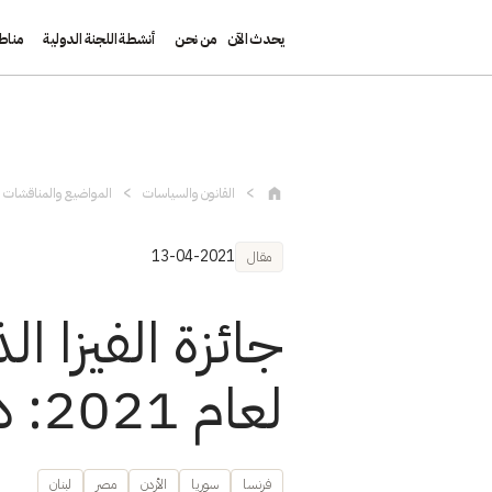
يحدث الآن
من نحن
أنشطة اللجنة الدولية
مناط
تجاوز إلى المحتوى الرئيسي
القانون والسياسات
المواضيع والمناقشات و
13-04-2021
مقال
جائزة الفيزا ا
لعام 2021: دعوة للمشاركة
فرنسا
سوريا
الأردن
مصر
لبنان