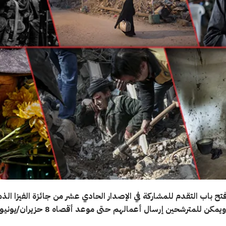
ح باب التقدم للمشاركة في الإصدار الحادي عشر من جائزة الفيزا الذه
مكن للمترشحين إرسال أعمالهم حتى موعد أقصاه 8 حزيران/يونيو 2021.