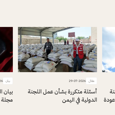
مقال
29-07-2026
بيان
26
نة
أسئلة متكررة بشأن عمل اللجنة
بيان ا
عودة
الدولية في اليمن
مجلة "