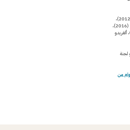
فاز بالجائزة في الإصدارات السابقة كل من: كاتالينا مارتن شيكو (2011)، ماني واي بنشيلا (2012)،
سباستيانو تومادا (2013)، وليام دانيلز (2014)، ديانا الهنداوي (2015)، خوان أريدوندو (2016)،
ا بونس روميرو (2017)، فيرونيك دي فيجيري (2018)، عبدالمنعم عيسى (2019)، ألفريدو
 لجنة
وام من