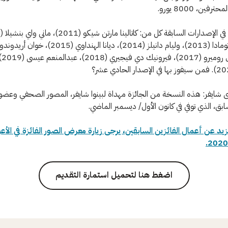
فين، 8000 يورو.
أنجيل
رى شايفر: هذه النسخة من الجائزة مهداة لبينوا شايفر، المصور الصحفي وعضو
ابق، الذي توفي في كانون الأول/ ديسمبر الماضي.
يد عن أعمال الفائزين السابقين، يرجى زيارة معرض الصور الفائزة في الأع
اضغط هنا لتحميل استمارة التقديم