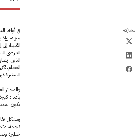
في أواخر ال
مشاركة
منزله، وإذ ب
المرضى الذي
الذين يصاب
العظام، لأنه
الصغيرة غير
والذخائر ال
بأعداد كبير
يكون المدني
ناجحة، متجذ