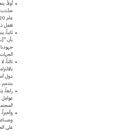
أولاً، ي
تفعل ذلك بعد، بما 
ثانياً، 
بأن "[ن
جهودنا ل
الجهات 
ثالثاً، 
بالالتزا
دول أطر
بتدمير م
رابعاً، 
عوامل ا
المجتمع
وأخيراً،
على الم