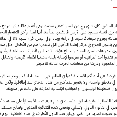
عام الماضي، كان صبي راعٍ من اليمن يُدعى محمد يرعى أغنام عائلته في المروج 
ه يرى قنبلة صغيرة على الأرض فالتقطها ظناً منه أنها لعبة. وأدى الانفجار النا
القنبلة إلى إصابته بجروح بليغة، لا سيما في ذراعه ويده. وف
ن يتلقون العلاج في مراكز إعادة التأهيل التي ندعمها هم من الأطفال، مثل محمد
ون بتشوهات لمدى الحياة. ويحتاج هؤلاء الأشخاص لأطراف اصطناعية وأجهزة
م فقدوا أحد أطرافهم أو تعرضوا لإصابة بليغة سبّبتها الألغام الأرضية والقنابل 
 المنفجرة وغيرها من مخلفات الحرب القابلة للانفجار.
عنقودية هي أحد أكثر الأسلحة غدراً في العالم. فهي مصمّمة لتنفجر وتنثر ذخائر
ة في مناطق واسعة. ولا ينفجر عدد كبير من هذه الذخائر عند إطلاقها. ولكن عن
ون ضحاياها الرئيسيين. والعواقب الإنسانية المترتبة على ذلك غير مقبولة.
وتشكل اتفاقية الذخائر العنقودية، التي اعتُمدت في عام 2008، مثالاً ممتازاً ع
رة في القانون الدولي الإنساني. وتحمي هذه الاتفاقية المدنيين وتعالج مشكلة 