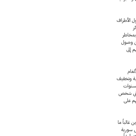
ول الأطراف
ر
 بمخاطر
ين وصول
 إلى
لغام
عية وتخفيف
لسنوات
ليوني شخص
هم على
غالباً ما
ل سورية