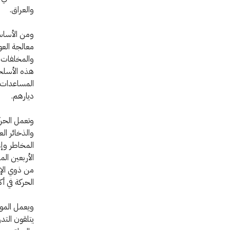
والعراق.
ومن الأساسي
معالجة العو
والمخلفات ا
هذه الأسلحة
المساعدات ا
ديارهم.
وتعمل الحركة
والذخائر ال
المخاطر وإع
الأربعين ال
من ذوي الإ
الحركة في أكثر من
ويعمل الموظ
يتلقون التد