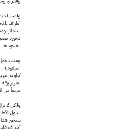
والعراق ومي
العنقودية.
ومنذ دخول ا
كيلومتر مرب
لتقرير
إزالة
مربعاً من ا
ولكن لا يزال
الدول الأطر
تسخير هذا 
أهداف قابل