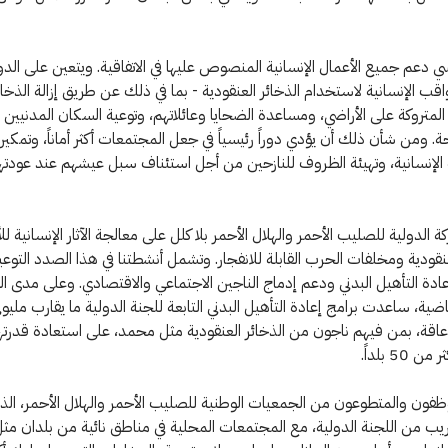
 دعم جميع الأعمال الإنسانية المنصوص عليها في الاتفاقية. ويتعين على الد
اقب الإنسانية لاستخدام الذخائر العنقودية - بما في ذلك عن طريق إزالة الذخائ
لمتروكة على الأراضي، ومساعدة الضحايا وعائلاتهم، وتوعية السكان المدنيين
. ومن شأن ذلك أن يؤدي دوراً رئيسياً في جعل المجتمعات أكثر أماناً، وتمك
لإنسانية، وتهيئة الظروف للنازحين من أجل استئناف سبل عيشهم عند عودتهم
 الدولية للصليب الأحمر والهلال الأحمر بلا كلل على معالجة الآثار الإنسانية للأ
عنقودية ومخلفات الحرب القابلة للانفجار. وتشمل أنشطتنا في هذا الصدد التو
ادة التأهيل البدني ودعم إدماج الناجين الاجتماعي والاقتصادي. وعلى مدى ا
ماضية، ساعدت برامج إعادة التأهيل البدني التابعة للجنة الدولية ما يقارب م
عاقة، بمن فيهم ناجون من الذخائر العنقودية مثل محمد، على استعادة قدرت
 50 بلداً.
فون والمتطوعون من الجمعيات الوطنية للصليب الأحمر والهلال الأحمر، الذين 
ريب من اللجنة الدولية، مع المجتمعات المحلية في مناطق نائية من بلدان مث