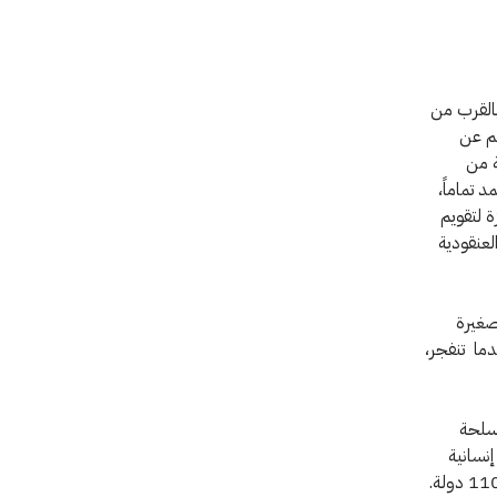
بالقرب من
جم عن
ي اليمن، فإن نسبة 38 في المائة من
 تماماً،
 لتقويم
العنقودية
 صغيرة
دما تنفجر،
لى معاهدة أسلحة
إنسانية
خطيرة وتمنع حدوث المزيد من الضرر. ويبلغ عدد الدول الأطراف في هذه الاتفاقية اليوم 110 دولة.