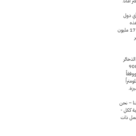
أماناً.
تخدام أي دول
ولة عن صنع هذه
الذخائر. ودمّرت 35 دولة طرفاً حوالي 1.5 مليون ذخيرة عنقودية - تحتوي على أكثر من 178 مليون
ر
لذخائر
 كرواتيا ومونتينيغرو في عام 2020. وعلى الصعيد العالمي، طُهّر حوالي 900
وفقاً
2020 وحده تطهير 135 كيلومتراً
زة.
ينا – نحن
ية ككل -
عمل ذات