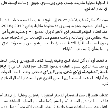
ة الدولية بحرارة ملديف، وسان تومي وبرينسيبي، ونيوي، وسانت لوسيا، على 
 في العام الماضي.
مرصد الذخائر العنقودية لعام
2021
إلى وقوع 360 إصابة جديدة ناجمة عن
العنقودية
 منذ انعقاد المؤتمر الاستعراضي الأخير، لا يزال المدنيون – ونصفهم تقريباً من 
البية العظمى من الإصابات. ونتجت معظم هذه الإصابات عن استخدام جديد ل
 دول ليست أطرافاً في الاتفاقية، بما في ذلك سورية واليمن وليبيا، وكذلك في ال
مينيا بشأن إقليم ناغورنو-كاراباخ.
تقدّم، أود أن أكرّر النداء الذي وجّهته رئيسة الاتحاد السويسري ورئيس اللجنة
، بمناسبة الذكرى السنوية العاشرة لدخول الاتفاقية حيز النفاذ، الداعي إلى
إدان
ذخائر العنقودية، في أي مكان، ومن قبل أي شخص
. وتدعو اللجنة الدولية
 أطراف النزاعات المسلحة إلى االتخلي الفوري عن استخدام الذخائر العنقودية 
لها.
اتفاقية فقط إلى حظر استخدام الذخائر العنقودية وتخزينها ونقلها، بل تهدف أيضا
ها غير المباشرة على التنمية وأمن البشر. وكما نعلم من التجارب السابقة، تستم
لقتل بعد انتهاء النزاعات بمدة طويلة في بعض البلدان الأكثر تضرراً - مثل لاوس