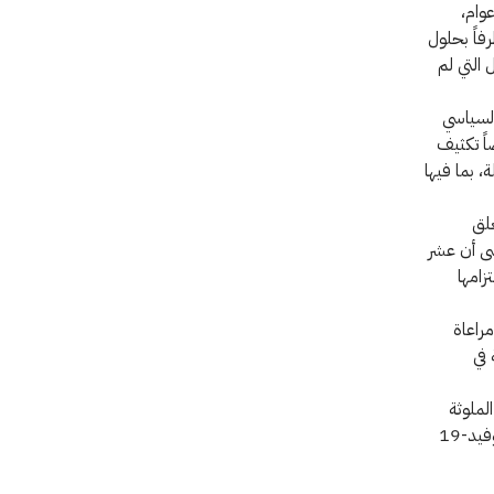
عوام،
يتمثل في أن تضم الاتفاقية 130 دولة طرفاً بحلول
 التي لم
 السياسي
اً تكثيف
، بما فيها
علق
نسى أن عشر
زامها
مراعاة
 في
الملوثة
ومساعدة الضحايا والتوعية بالمخاطر. وعلى الرغم من الضغوط التي تفرضها جائحة كوفيد-19