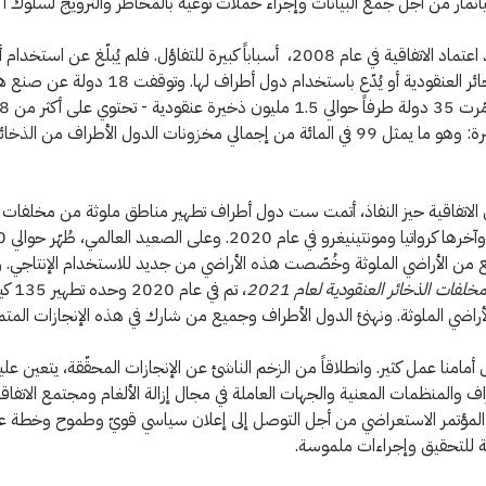
انمار من أجل جمع البيانات وإجراء حملات توعية بالمخاطر والترويج لسلوك أكثر 
ولمسنا منذ اعتماد الاتفاقية في عام 2008، أسباباً كبيرة للتفاؤل. فلم يُبلّغ عن اس
أطراف للذخائر العنقودية أو يُدّع باستخدام دول أطراف لها. وتوقفت 18 د
ذخيرة صغيرة: وهو ما يمثل 99 في المائة من إجمالي مخزونات الدول الأطراف من الذخائ
لاتفاقية حيز النفاذ، أتمت ست دول أطراف تطهير مناطق ملوثة من مخلفات ا
العنقودية ، وآخرها
ع من الأراضي الملوثة وخُصّصت هذه الأراضي من جديد للاستخدام الإنتاجي. و
 مخلفات الذخائر العنقودية لعام
2021
، تم في عام 
لأراضي الملوثة. ونهنئ الدول الأطراف وجميع من شارك في هذه الإنجازات المتمي
 أمامنا عمل كثير. وانطلاقاً من الزخم الناشئ عن الإنجازات المحقّقة، يتعين عل
اف والمنظمات المعنية والجهات العاملة في مجال إزالة الألغام ومجتمع الاتفاق
المؤتمر الاستعراضي من أجل التوصل إلى إعلان سياسي قويّ وطموح وخطة 
ة للتحقيق وإجراءات ملموسة.