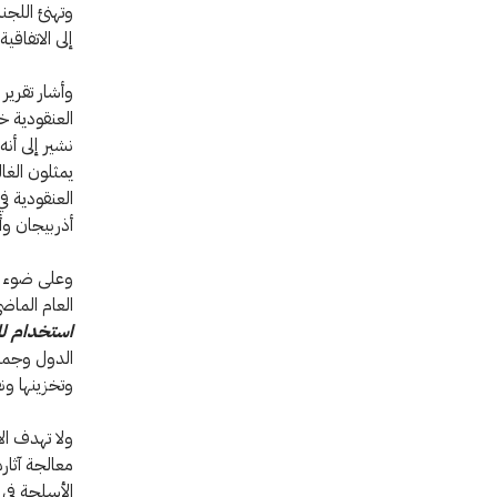
وتهنئ اللجن
إلى الاتفاقية
وأشار تقرير
نشير إلى أنه
يمثلون الغ
العنقودية في
أذربيجان وأر
وعلى ضوء ما 
العام الماضي
استخدام لل
الدول وجميع
وتخزينها ونق
ولا تهدف ال
معالجة آثار
الأسلحة في ا