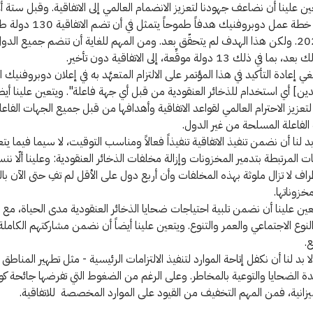
تعين علينا أن نضاعف جهودنا لتعزيز الانضمام العالمي إلى الاتفاقية. وقبل ستة أ
حدّدت خطة عمل دوبروفنيك هدفاً طموحاً 
عام 2020. ولكن هذا الهدف لم يتحقّق بعد. ومن المهم للغاية أن تنضم جميع الدول
في ذلك 13 دولة موقِّعة، إلى الاتفاقية دون تأخير.
ينبغي إعادة التأكيد في هذا المؤتمر على الالتزام المتعهَّد به في إعلان دوبروفنيك
دين] أي استخدام للذخائر العنقودية من قبل أي جهة فاعلة". ويتعين علينا أيض
تعزيز الاحترام العالمي لقواعد الاتفاقية وأهدافها من قبل جميع الجهات الفاعلة
الفاعلة المسلحة من غير الدول.
لا بد لنا أن نضمن تنفيذ الاتفاقية تنفيذاً فعالاً ومناسب التوقيت، لا سيما فيما يت
مات المرتبطة بتدمير المخزونات وإزالة مخلفات الذخائر العنقودية: وعلينا ألّا ن
اف لا تزال ملوثة بهذه المخلفات وأن أربع دول على الأقل لم تفِ حتى الآن بالت
خزوناتها.
يتعين علينا أن نضمن تلبية احتياجات ضحايا الذخائر العنقودية مدى الحياة، مع 
لنوع الاجتماعي والعمر والتنوع. ويتعين علينا أيضاً أن نضمن مشاركتهم الكاملة
.
 لا بد لنا أن نكفل إتاحة الموارد لتنفيذ الالتزامات الرئيسية - مثل تطهير المناطق 
يزانية، فمن المهم التخفيف من القيود على الموارد المخصصة للاتفاقية.