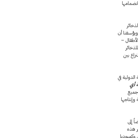
انضمامها
 الذخائر
 خلال العام المنصرم، وهو ما يمثل زيادة مطردة مقارنة بعامي 2019 و2018. ويؤسفنا أن
الأطفال –
لذخائر
نزاع بين
 الدولية في
ة أي
 جميع
وإنتاجها
ً إلى
ر هذه
 وكمبوديا