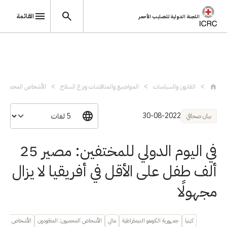
القائمة
اللجنة الدولية للصليب الأحمر
تجاوز إلى المحتوى الرئيسي
القانون والسياسات
المواضيع والمناقشات ونزع السلاح
الأشخاص المحميون
30-08-2022
بيان صحافي
في اليوم الدولي للمختفين: مصير 25
ألف طفل على الأقل في أفريقيا لا يزال
مجهولًا
كينيا
جمهورية الكونغو الديمقراطية
مالي
الأشخاص المحميون: المفقودون
الأشخاص المحمي