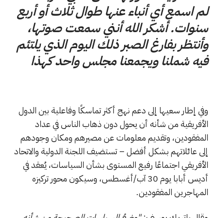
لم اسمع أي أنباء عنها طوال ثلاث أو أربع
سنوات. أشكر الله أنني سمعت صوتها،
وأنتظر بفارغ الصبر ذلك اليوم الذي يلتئم
فيه شملنا ويجمعنا مجلس واحد كهذا
وفي إطار سعيها إلى دعم نهج أكثر تماسكًا وفاعلية بين الدول
الأفريقية من شأنه أن يحول دون ذهاب الناس في عداد
المفقودين، وتقديم معلومات عن مصيرهم ومكان وجودهم
إلى عائلاتهم بشكل أفضل – تستضيف اللجنة الدولية والاتحاد
الأفريقي اجتماعًا رفيع المستوى بشأن السياسات، يُعقد في
أديس أبابا يوم 30 آب/أغسطس، وسيكون محور تركيزه
المهاجرين المفقودين.
وقال باتريك يوسف:
"وضعُ السياسات الصحيحة من شأنه