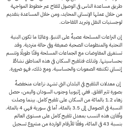
طريق مساعدة الناس في الوصول للقاح عبر خطوط المواجهة
من خلال عملها الإنساني المحايد، ومن خلال المساعدة بتقديم
لوجستيات النقل وتبريد اللقاحات.
إن النزاعات المسلحة عصيةٌ على التنبؤ. وغالبًا ما تكون البنية
التحتية والمنظومات الصحية ضعيفة وفي حالة متردية. وقد
تستغرق المفاوضات مع الجماعات المسلحة وقتًا طويلًا وتتسم
بحساسيتها. ولذلك فتلقيح السكان في هذه المناطق نشاطٌ
إنساني تكتنفه الصعوبات والحساسية. ومع ذلك، فهو ضرورة.
إن معدلات التلقيح في البلدان التي تشهد نزاعات منخفضةٌ
بصورة تثير القلق. ففي إثيوبيا وجنوب السودان واليمن، حصل
زهاء 1.2 بالمائة من السكان على تلقيح كامل. بينما وصلت
النسبة في الصومال إلى 3.5 بالمئة، أما في سورية فهي 4 بالمئة.
وتُقارَن هذه النسب بمعدل تلقيح كامل على مستوى العالم
بنسبة 43 في المائة، وفقًا للأرقام الواردة من مشروع تسجيل