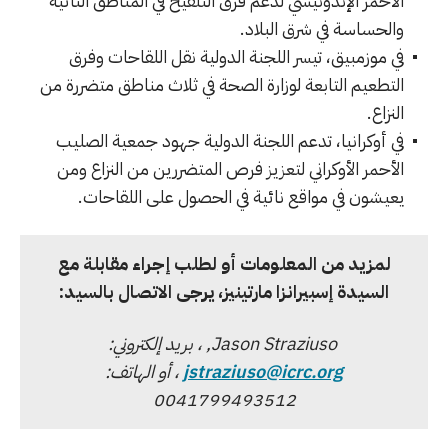
الأحمر الإندونيسي لدعم فرق التلقيح في المناطق النائية
والحساسة في شرق البلاد.
في موزمبيق، تيسر اللجنة الدولية نقل اللقاحات وفرق
التطعيم التابعة لوزارة الصحة في ثلاث مناطق متضررة من
النزاع.
في أوكرانيا، تدعم اللجنة الدولية جهود جمعية الصليب
الأحمر الأوكراني لتعزيز فرص المتضررين من النزاع ومن
يعيشون في مواقع نائية في الحصول على اللقاحات.
لمزيد من المعلومات أو لطلب إجراء مقابلة مع
السيدة إسبيرانزا مارتينيز، يرجى الاتصال بالسيد:
Jason Straziuso,
، بريد إلكتروني:
jstraziuso@icrc.org
، أو الهاتف:
0041799493512