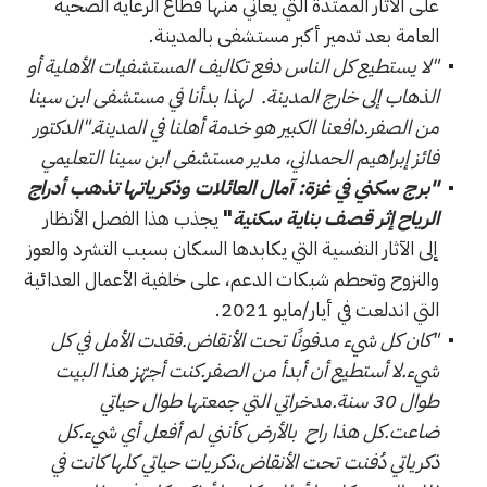
على الآثار الممتدة التي يعاني منها قطاع الرعاية الصحية
العامة بعد تدمير أكبر مستشفى بالمدينة.
"لا يستطيع كل الناس دفع تكاليف المستشفيات الأهلية أو
الذهاب إلى خارج المدينة. لهذا بدأنا في مستشفى ابن سينا
من الصفر.دافعنا الكبير هو خدمة أهلنا في المدينة."الدكتور
فائز إبراهيم الحمداني، مدير مستشفى ابن سينا التعليمي
"برج سكني في غزة: آمال العائلات وذكرياتها تذهب أدراج
الرياح إثر قصف بناية سكنية
"
يجذب هذا الفصل الأنظار
إلى الآثار النفسية التي يكابدها السكان بسبب التشرد والعوز
والنزوح وتحطم شبكات الدعم، على خلفية الأعمال العدائية
التي اندلعت في أيار/مايو 2021.
"كان كل شيء مدفونًا تحت الأنقاض.فقدت الأمل في كل
شيء.لا أستطيع أن أبدأ من الصفر.كنت أجهّز هذا البيت
طوال 30 سنة.مدخراتي التي جمعتها طوال حياتي
ضاعت.كل هذا راح بالأرض كأنني لم أفعل أي شيء.كل
ذكرياتي دُفنت تحت الأنقاض،ذكريات حياتي كلها كانت في