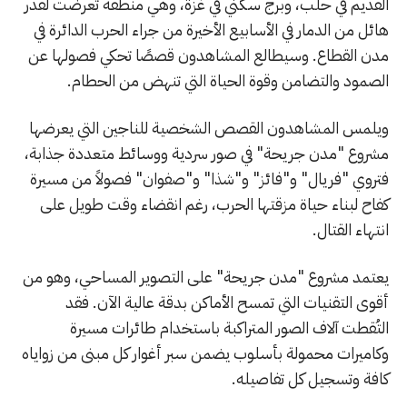
القديم في حلب، وبرج سكني في غزة، وهي منطقة تعرضت لقدر
هائل من الدمار في الأسابيع الأخيرة من جراء الحرب الدائرة في
مدن القطاع. وسيطالع المشاهدون قصصًا تحكي فصولها عن
الصمود والتضامن وقوة الحياة التي تنهض من الحطام.
ويلمس المشاهدون القصص الشخصية للناجين التي يعرضها
مشروع "مدن جريحة" في صور سردية ووسائط متعددة جذابة،
فتروي "فريال" و"فائز" و"شذا" و"صفوان" فصولاً من مسيرة
كفاح لبناء حياة مزقتها الحرب، رغم انقضاء وقت طويل على
انتهاء القتال.
يعتمد مشروع "مدن جريحة" على التصوير المساحي، وهو من
أقوى التقنيات التي تمسح الأماكن بدقة عالية الآن. فقد
التُقطت آلاف الصور المتراكبة باستخدام طائرات مسيرة
وكاميرات محمولة بأسلوب يضمن سبر أغوار كل مبنى من زواياه
كافة وتسجيل كل تفاصيله.