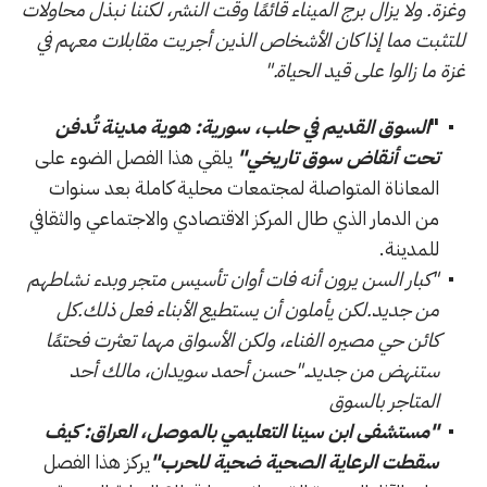
وغزة. ولا يزال برج الميناء قائمًا وقت النشر، لكننا نبذل محاولات
للتثبت مما إذا كان الأشخاص الذين أجريت مقابلات معهم في
غزة ما زالوا على قيد الحياة."
"
السوق القديم في حلب، سورية: هوية مدينة تُدفن
تحت أنقاض سوق تاريخي"
يلقي هذا الفصل الضوء على
المعاناة المتواصلة لمجتمعات محلية كاملة بعد سنوات
من الدمار الذي طال المركز الاقتصادي والاجتماعي والثقافي
للمدينة.
"كبار السن يرون أنه فات أوان تأسيس متجر وبدء نشاطهم
من جديد.لكن يأملون أن يستطيع الأبناء فعل ذلك.كل
كائن حي مصيره الفناء، ولكن الأسواق مهما تعثرت فحتمًا
ستنهض من جديد."حسن أحمد سويدان، مالك أحد
المتاجر بالسوق
"مستشفى ابن سينا التعليمي بالموصل، العراق: كيف
سقطت الرعاية الصحية ضحية للحرب"
يركز هذا الفصل