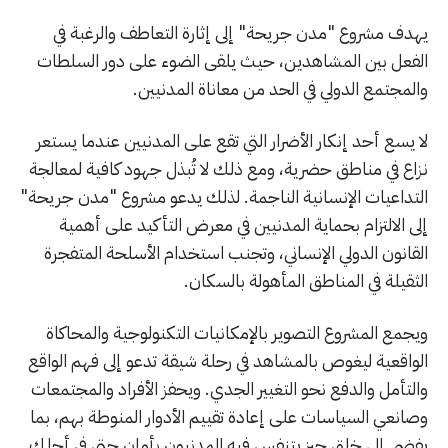
يهدف مشروع "مدن جريحة" إلى إثارة التعاطف والرغبة في
الفعل بين المشاهدين، حيث يلقى الضوء على دور السلطات
والمجتمع الدولي في الحد من معاناة المدنيين.
لا يسع أحد إنكار الأضرار التي تقع على المدنيين عندما يستعر
نزاع في مناطق حضرية، ومع ذلك لا تُبذل جهود كافية لمعالجة
التداعيات الإنسانية الناجمة. لذلك يدعو مشروع "مدن جريحة"
إلى الالتزام بحماية المدنيين في معرض التأكيد على أهمية
القانون الدولي الإنساني، وتجنب استخدام الأسلحة المتفجرة
الثقيلة في المناطق المأهولة بالسكان.
ويجمع المشروع التصوير بالإمكانيات التكنولوجية والمحاكاة
الواقعية ليغوص بالمشاهد في رحلة شيقة تدعو إلى فهم الواقع
والتأمل والدفع نحو التغيير الجدي. ويحفز الأفراد والمجتمعات
وصانعي السياسات على إعادة تقييم الأدوار المنوطة بهم، بما
يفضي إلى خلق حيز يتنفس فيه المدنيون بأمان حتى في أحلك