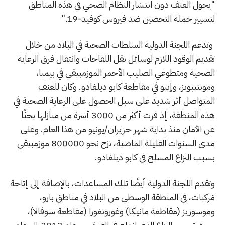
"يحول العنف دون انتشار النظام الصحي في هذه المناطق
لتسيير حملة التحصين ضد فيروس كوفيد-19."
وتدعم اللجنة الدولية السلطات الصحية في البلاد من خلال
تقديم الوقود اللازم لوسائل نقل اللقاحات وانتقال فرق الرعاية
الصحية ومتطوعي الصليب الأحمر الموزمبيقي في بيمبا،
ومونتيبويز، وإيبو في مقاطعة كابو ديلغادو. وكان للعنف
المتواصل أثر شديد على سبل الحصول على الرعاية الصحية في
هذه المنطقة، إذ فرت أكثر من 3000 أسرة من منازلها بحثًا
عن الأمان منذ بداية شهر حزيران/يونيو من هذا العام. وعلى
مدى السنوات القليلة الماضية، نزح نحو 800000 موزمبيقي
بسبب النزاع المسلح في كابو ديلغادو.
وتقدم اللجنة الدولية أيضًا تلك المساعدات، بالإضافة إلى إتاحة
مَركبات، في المنطقة الوسطى من البلاد في مناطق بارو،
وموسوريز (مقاطعة مانيكا) وغورونغوزا (مقاطعة سوفالا)،