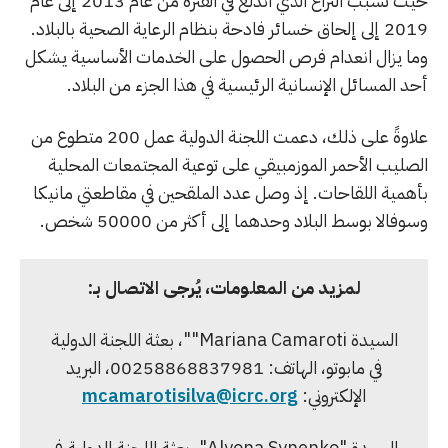
حيث تسبب النزاع الذي اندلع في الفترة من عام 2013 إلى عام
2019 إلى إلحاق خسائر فادحة بنظام الرعاية الصحية بالبلاد.
وما يزال انعدام فرص الحصول على الخدمات الأساسية يشكل
أحد المسائل الإنسانية الرئيسية في هذا الجزء من البلاد.
علاوةً على ذلك، دعمت اللجنة الدولية عمل 200 متطوع من
الصليب الأحمر الموزمبيقي على توعية المجتمعات المحلية
بأهمية اللقاحات. إذ وصل عدد الملقحين في مقاطعتي مانيكا
وسوفالا بوسط البلاد وحدهما إلى أكثر من 50000 شخص.
لمزيد من المعلومات، يُرجى الاتصال بـ:
السيدة Mariana Camaroti""، بعثة اللجنة الدولية
في مابوتو، الهاتف: 00258868837981، البريد
الإلكتروني:
mcamarotisilva@icrc.org
السيدة "Alyona Synenko"، بعثة اللجنة الدولية في