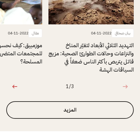
بيان صحافي
04-11-2022
مقال
04-11-2022
التهديد الثلاثي الأبعاد لتغيّر المناخ
موزمبيق: كيف نحسن
والنزاعات وحالات الطوارئ الصحية: مزيج
للمجتمعات المتضررة
قاتل يتربص بأكثر الناس ضعفاً في
المسلحة؟
السياقات الهشة
1/3
1 من 3
المزيد