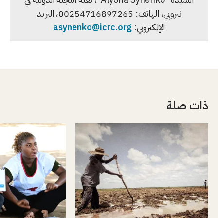
نيروبي، الهاتف: 00254716897265، البريد
الإلكتروني:
asynenko@icrc.org
ذات صلة