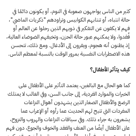
كثير من الناس يواجهون صعوبة في النوم، أو يكونون دائمًا في
حالة انتباه، أو تنتابهم الكوابيس وتراودهم "ذكريات الماضي"،
فهم لا يكفون عن التفكير في ذويهم الذين رحلوا عن العالم أو
فُقدوا، ولا يمكنهم عبور حالة الحزن، وتخيفهم الضوضاء العالية،
إذ يظنون أنه هجوم، ويفرون إلى الأدغال. ومع ذلك، تتحسن
هذه الاضطرابات النفسية بمرور الوقت بالنسبة لمعظم الناس.
كيف يتأثر الأطفال؟
كما هو الحال مع البالغين، يعتمد التأثير على الأطفال على
الخبرات والموارد الفردية، إلى جانب السن، وفي الغالب لا يمتلك
الرضع والأطفال الصغار الذين يشهدون أهوال النزاعات
المفردات التي تتيح لهم الحديث عما رأوه أو الإعراب عما
يشعرون به جراء ذلك. وفي سياقات النزاعات والهروب والنزوح،
عانى الأطفال أيضًا من العنف والفقد والخوف والجوع، دون فهم