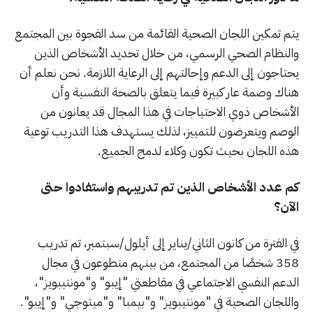
يتم تمكين اللجان الصحية القائمة من سد الفجوة بين المجتمع
والنظام الصحي الرسمي، من خلال تحديد الأشخاص الذين
يحتاجون إلى الدعم وإحالتهم إلى الرعاية اللازمة. نحن نعلم أن
هناك وصمة عار كبيرة فيما يتعلق بالصحة النفسية وأن
الأشخاص ذوي الاحتياجات في هذا المجال قد يعانون من
الوصم ويتعرضون للتمييز، لذلك يستهدف هذا التدريب توعية
هذه اللجان بحيث تكون وكلاء لدمج الجميع.
كم عدد الأشخاص الذين تم تدريبهم واستفادوا حتى
الآن؟
في الفترة من كانون الثاني/يناير إلى أيلول/سبتمبر، تم تدريب
358 شخصًا من المجتمع، من بينهم متطوعون في مجال
الدعم النفسي الاجتماعي في مقاطعتي "إيبو" و"مونتيبويز"،
واللجان الصحية في "مونتيبويز" و"بيمبا" و"ميتوجي" و"إيبو".