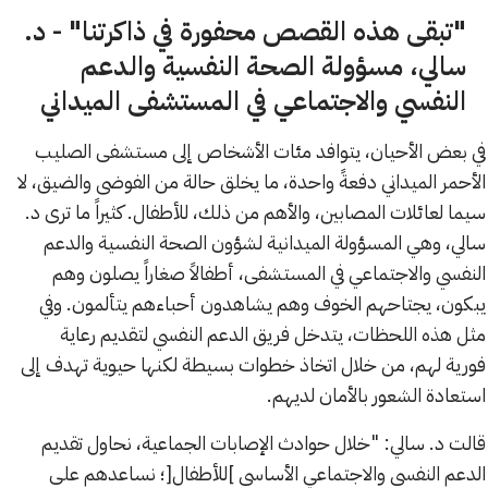
"تبقى هذه القصص محفورة في ذاكرتنا" - د.
سالي، مسؤولة الصحة النفسية والدعم
النفسي والاجتماعي في المستشفى الميداني
في بعض الأحيان، يتوافد مئات الأشخاص إلى مستشفى الصليب
الأحمر الميداني دفعةً واحدة، ما يخلق حالة من الفوضى والضيق، لا
سيما لعائلات المصابين، والأهم من ذلك، للأطفال. كثيراً ما ترى د.
سالي، وهي المسؤولة الميدانية لشؤون الصحة النفسية والدعم
النفسي والاجتماعي في المستشفى، أطفالاً صغاراً يصلون وهم
يبكون، يجتاحهم الخوف وهم يشاهدون أحباءهم يتألمون. وفي
مثل هذه اللحظات، يتدخل فريق الدعم النفسي لتقديم رعاية
فورية لهم، من خلال اتخاذ خطوات بسيطة لكنها حيوية تهدف إلى
استعادة الشعور بالأمان لديهم.
قالت د. سالي: "خلال حوادث الإصابات الجماعية، نحاول تقديم
الدعم النفسي والاجتماعي الأساسي ]للأطفال[؛ نساعدهم على