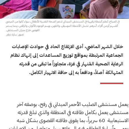
في الصباح، تُنظم أنشطة ترفيهية في المستشفى الميداني لدعم الصحة النفسية للأطفال، سواء كانوا من المرضى
أنفسهم أو من أفراد أسرهم. تشمل الأنشطة الموسيقى، والتلوين، ورسم الوجوه بالألوان، والرقص، بينما يستمر
الفوضى خارج جدران المستشفى.
تصوير: سارة ديفيز.
خلال الشهر الماضي، أدى الارتفاع الحاد في حوادث الإصابات
الجماعية المرتبطة بمواقع توزيع المساعدات إلى إنهاك نظام
الرعاية الصحية المُنهار في غزة، متجاوزاً ما تبقى من قدرته
المتهالكة أصلاً، ودافعاً به إلى حافة الانهيار الكامل.
يعمل مستشفى الصليب الأحمر الميداني في رفح، بوصفه آخر
مستشفى يعمل بكامل طاقته في المنطقة والذي تبلغ قدرته
الاستيعابية 60 سريراً، بما يفوق طاقته القصوى بشكل شبه
يومي. وتُسارع الطواقم فيه إلى علاج سيلٍ متواصل من الإصابات،