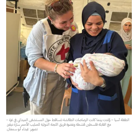
الطفلة آسيا – وُلدت بينما كانت الرصاصات الطائشة تتساقط حول المستشفى الميداني في غزة –
مع القابلة فلسطين قشطة وعضوة فريق اللجنة الدولية للصليب الأحمر سارة ديفيز.
تصوير: غيداء أبو سمعان.