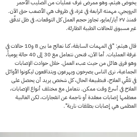
يخوض هيثم، وهو ممرض غرف عمليات من الصليب الأحمر
النرويجي، مهمته الرابعة في غزة، في ظروف هي الأصعب حتى الآن.
فمنذ ٢٧ أيار/مايو، تجاوز حجم العمل كل التوقعات، في ظل تدفّق
غير مسبوق للحالات الطبية الطارئة.
قال هيثم: "في المهمات السابقة، كنا نعالج ما بين 8 و10 حالات في
غرفة العمليات. أما الآن، فنحن نتعامل مع 30 إلى 40 حالة يومياً،
وهو فرق هائل من حيث عبء العمل. خلال حوادث الإصابات
الجماعية، نرى الناس يصرخون ويهرعون ويتدافعون ليكونوا الأوائل
في تلقّي العلاج، فبطبيعة الحال، كل شخص يريد أن يحصل على
العلاج في أسرع وقت ممكن. نتعامل مع مختلف أنواع الإصابات،
معظمها إصابات معقدة أو ناجمة عن انفجارات، لكن الغالبية
العظمى هي إصابات بطلقات نارية".