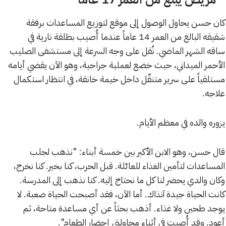
كان حسن يحاول الوصول إلى موقع لتوزيع المساعدات برفقة
شقيقه البالغ من العمر 14 عاماً عندما أُصيب بطلقة نارية في
ساقه الشهر الماضي. نُقل على وجه السرعة إلى مستشفى الصليب
الأحمر الميداني، حيث خضع لعملية جراحية، وهو الآن يقضي أيامه
مستلقياً على سرير متنقّل داخل خيمة خانقة، في انتظار استكمال
علاجه.
يزوره والده في معظم الأيام.
قال حسن، وهو الابن الأكبر بين خمسة أبناء: "نذهب لجلب
المساعدات لتأمين الغذاء للعائلة. قبل الحرب، كنا بخير. كنا نخرج،
وكان والدي يحضر لنا كل ما نحتاج إليه. كنا نذهب إلى المدرسة.
كانت الحياة جيدة آنذاك. أما الآن، فقد أصبحت الحياة صعبة. لا
يوجد طحين ولا غذاء. أذهب بحثاً عن أي مساعدة متاحة، ثم
أعود. وقد أُصبت في أثناء محاولتي إحضار الطعام".