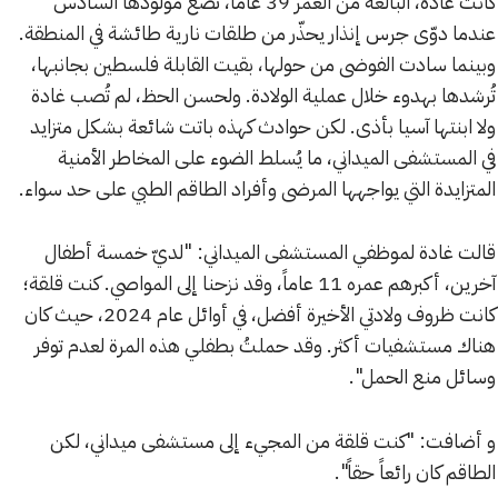
كانت غادة، البالغة من العمر 39 عاماً، تضع مولودها السادس
عندما دوّى جرس إنذار يحذّر من طلقات نارية طائشة في المنطقة.
وبينما سادت الفوضى من حولها، بقيت القابلة فلسطين بجانبها،
تُرشدها بهدوء خلال عملية الولادة. ولحسن الحظ، لم تُصب غادة
ولا ابنتها آسيا بأذى. لكن حوادث كهذه باتت شائعة بشكل متزايد
في المستشفى الميداني، ما يُسلط الضوء على المخاطر الأمنية
المتزايدة التي يواجهها المرضى وأفراد الطاقم الطبي على حد سواء.
قالت غادة لموظفي المستشفى الميداني: "لديّ خمسة أطفال
آخرين، أكبرهم عمره 11 عاماً، وقد نزحنا إلى المواصي. كنت قلقة؛
كانت ظروف ولادتي الأخيرة أفضل، في أوائل عام 2024، حيث كان
هناك مستشفيات أكثر. وقد حملتُ بطفلي هذه المرة لعدم توفر
وسائل منع الحمل".
و أضافت: "كنت قلقة من المجيء إلى مستشفى ميداني، لكن
الطاقم كان رائعاً حقاً".