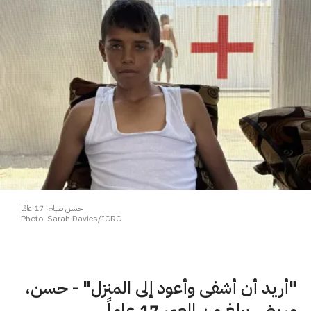
حسن صيام، 17 عامًا
Photo: Sarah Davies/ICRC
"أريد أن أشفى وأعود إلى المنزل" - حسن،
مريض يبلغ من العمر 17 عاماً