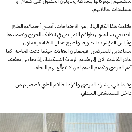
معظمهم إنهم كانوا ببساطة يحاولون الحصول على طعام أو
مساعدات لعائلاتهم.
ولتلبية هذا الكمّ الهائل من الاحتياجات، أصبح أخصائيو العلاج
الطبيعي يساعدون طواقم التمريض في تنظيف الجروح وتضميدها
وقياس المؤشرات الحيوية. وأصبح عمال النظافة يعملون
مساعدين للممرضين، فيحملون النقالات حيثما دعت الحاجة. كما
تبادر القابلات الآن إلى تقديم الرعاية التسكينية، إذ يحاولن تخفيف
آلام المرضى وتقديم الدعم لمن لا يُتوقّع لهم النجاة.
وفيما يلي، يشارك المرضى وأفراد الطاقم الطبي قصصهم من
داخل المستشفى الميداني.