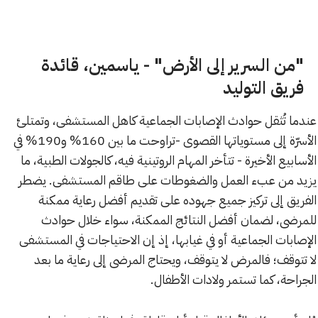
"من السرير إلى الأرض" - ياسمين، قائدة
فريق التوليد
عندما تُثقل حوادث الإصابات الجماعية كاهل المستشفى، وتمتلئ
الأسرّة إلى مستوياتها القصوى -تراوحت ما بين 160% و190% في
الأسابيع الأخيرة - تتأخر المهام الروتينية فيه، كالجولات الطبية، ما
يزيد من عبء العمل والضغوطات على طاقم المستشفى. يضطر
الفريق إلى تركيز جميع جهوده على تقديم أفضل رعاية ممكنة
للمرضى، لضمان أفضل النتائج الممكنة، سواء خلال حوادث
الإصابات الجماعية أو في غيابها، إذ إن الاحتياجات في المستشفى
لا تتوقف؛ فالمرض لا يتوقف، ويحتاج المرضى إلى رعاية ما بعد
الجراحة، كما تستمر ولادات الأطفال.