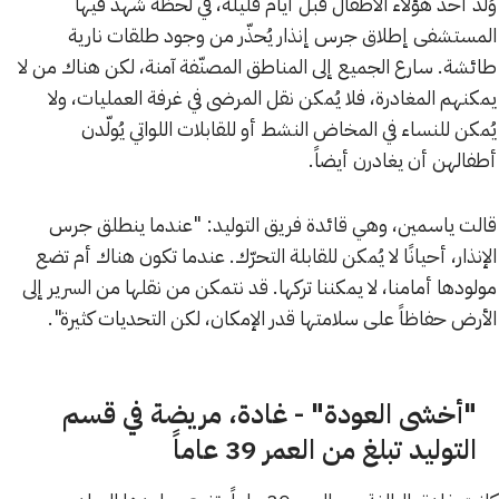
وُلد أحد هؤلاء الأطفال قبل أيام قليلة، في لحظة شهد فيها
المستشفى إطلاق جرس إنذار يُحذّر من وجود طلقات نارية
طائشة. سارع الجميع إلى المناطق المصنّفة آمنة، لكن هناك من لا
يمكنهم المغادرة، فلا يُمكن نقل المرضى في غرفة العمليات، ولا
يُمكن للنساء في المخاض النشط أو للقابلات اللواتي يُولّدن
أطفالهن أن يغادرن أيضاً.
قالت ياسمين، وهي قائدة فريق التوليد: "عندما ينطلق جرس
الإنذار، أحيانًا لا يُمكن للقابلة التحرّك. عندما تكون هناك أم تضع
مولودها أمامنا، لا يمكننا تركها. قد نتمكن من نقلها من السرير إلى
الأرض حفاظاً على سلامتها قدر الإمكان، لكن التحديات كثيرة".
"أخشى العودة" - غادة، مريضة في قسم
التوليد تبلغ من العمر 39 عاماً