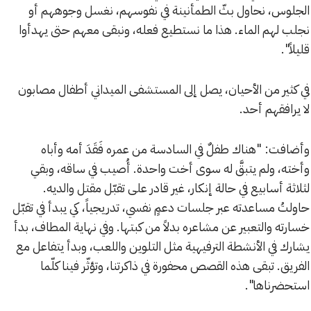
الجلوس، نحاول بثّ الطمأنينة في نفوسهم، نغسل وجوههم أو
نجلب لهم الماء. هذا ما نستطيع فعله، ونبقى معهم حتى يهدأوا
قليلاً".
في كثير من الأحيان، يصل إلى المستشفى الميداني أطفال مصابون
لا يرافقهم أحد.
وأضافت: "هناك طفلٌ في السادسة من عمره فَقَدَ أمه وأباه
وأخته، ولم يتبقَّ له سوى أخت واحدة. أُصيب في ساقه، وبقي
لثلاثة أسابيع في حالة إنكار، غير قادر على تقبّل مقتل والديه.
حاولتُ مساعدته عبر جلسات دعمٍ نفسي، تدريجياً، كي يبدأ في تقبّل
خسارته والتعبير عن مشاعره بدلاً من كبتها. وفي نهاية المطاف، بدأ
يشارك في الأنشطة الترفيهية مثل التلوين واللعب، وبدأ يتفاعل مع
الفريق. تبقى هذه القصص محفورة في ذاكرتنا، وتؤثّر فينا كلّما
استحضرناها".