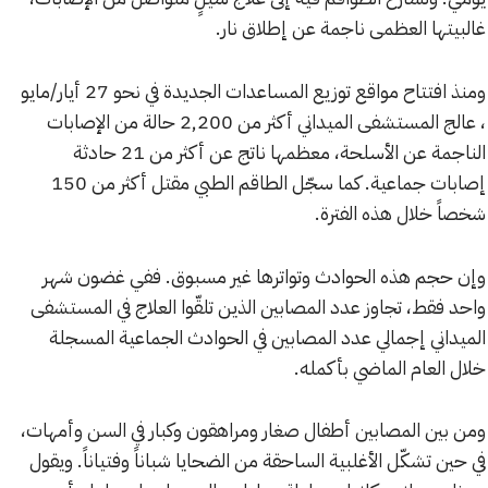
غالبيتها العظمى ناجمة عن إطلاق نار.
ومنذ افتتاح مواقع توزيع المساعدات الجديدة في نحو 27 أيار/مايو
، عالج المستشفى الميداني أكثر من 2,200 حالة من الإصابات
الناجمة عن الأسلحة، معظمها ناتج عن أكثر من 21 حادثة
إصابات جماعية. كما سجّل الطاقم الطبي مقتل أكثر من 150
شخصاً خلال هذه الفترة.
وإن حجم هذه الحوادث وتواترها غير مسبوق. ففي غضون شهر
واحد فقط، تجاوز عدد المصابين الذين تلقّوا العلاج في المستشفى
الميداني إجمالي عدد المصابين في الحوادث الجماعية المسجلة
خلال العام الماضي بأكمله.
ومن بين المصابين أطفال صغار ومراهقون وكبار في السن وأمهات،
في حين تشكّل الأغلبية الساحقة من الضحايا شباناً وفتياناً. ويقول