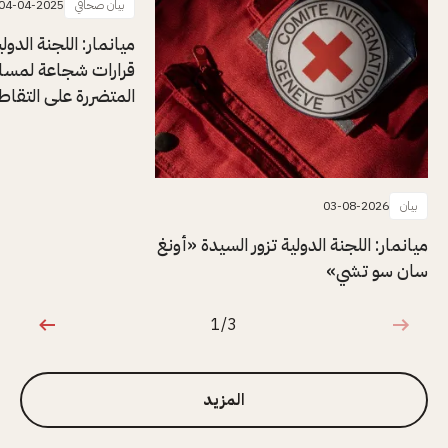
بيان صحافي
04-04-2025
ميانمار: اللجنة الدول
قرارات شجاعة لمسا
المتضررة على التقاط
بيان
03-08-2026
ميانمار: اللجنة الدولية تزور السيدة «أونغ
سان سو تشي»
1/3
1 من 3
المزيد