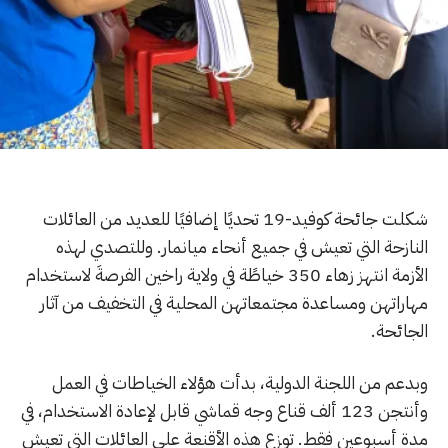
شكلت جائحة كوفيد-19 تحديًا إضافيًا للعديد من العائلات
النازحة التي تعيش في جميع أنحاء ميانمار. وللتصدي لهذه
الأزمة انتهز زهاء 350 خياطًة في ولاية راخين الفرصةَ لاستخدام
مهاراتهن ومساعدة مجتمعاتهن المحلية في التخفيف من آثار
الجائحة.
وبدعم من اللجنة الدولية، بدأت هؤلاء الخياطات في العمل
وأنتجن 123 ألف قناع وجه قماشي قابل لإعادة الاستخدام، في
مدة أسبوعين فقط. توزع هذه الأقنعة على العائلات التي تعيش