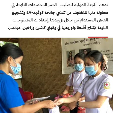
تدعم اللجنة الدولية للصليب الأحمر المجتمعات النازحة في
محاولة منها للتخفيف من تفشي جائحة كوفيد-19 وتشجيع
العيش المستدام من خلال تزويدها بإمدادات المنسوجات
اللازمة لإنتاج أقنعة وتوزيعها في ولايتي كاشين وراخين، ميانمار.