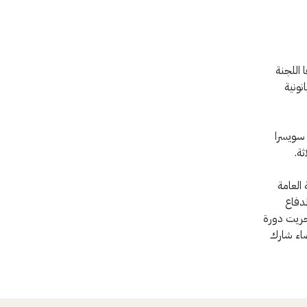
 اللجنة
نونية
ى سويسرا
ثة.
العامة
الدفاع
أجريت دورة
ضاء شارك