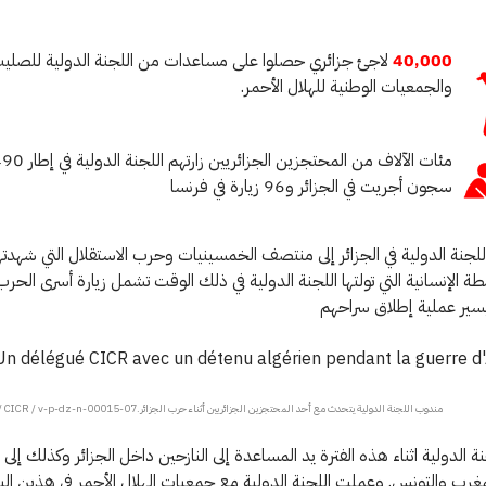
40,000
لاجئ جزائري حصلوا على مساعدات من اللجنة الدولية للصليب
والجمعيات الوطنية للهلال الأحمر.
سجون أجريت في الجزائر و96 زيارة في فرنسا
لجنة الدولية في الجزائر إلى منتصف الخمسينيات وحرب الاستقلال التي شهدتها 
طة الإنسانية التي تولتها اللجنة الدولية في ذلك الوقت تشمل زيارة أسرى الحر
يسير عملية إطلاق سراحهم
مندوب اللجنة الدولية يتحدث مع أحد المحتجزين الجزائريين أثناء حرب الجزائر.CC BY-NC-ND / CICR / v-p-dz-n-00015-07
 الدولية اثناء هذه الفترة يد المساعدة إلى النازحين داخل الجزائر وكذلك إلى
مغرب والتونس. وعملت اللجنة الدولية مع جمعيات الهلال الأحمر في هذين الب