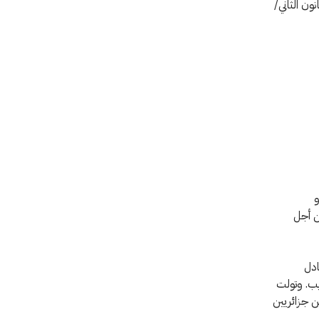
ة بين كانون الثاني/
و
من أجل
201 عن طريق تبادل
يب. وتولت
حتجزين جزائريين