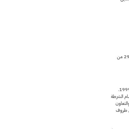
محتجزًا حصلوا على زيارات من اللجنة الدولية أجرتها في 29 من
تزور اللجنة الدولية الأشخاص المحتجزين في مختلف مرافق الاحتجاز في الجزائر منذ عام 1999.
 في أقسام الشرطة
التعاون
ن ظروف