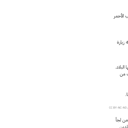
 الأحمر
مئات الآلاف من المحتجزين الجزائريين زارتهم اللجنة الدولية في إطار 490 زيارة
البلاد.
ب من
 من لجأ
لدين