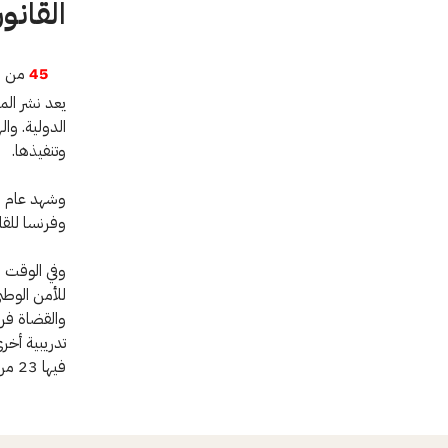
القانو
45
من ال
يعد نشر المع
الدولية. وا
وتنفيذها.
وفرنسا للقاء
وفي الوقت ن
والقضاة فرص
تدريبية أخر
فيها 23 من القضاة المكلفين بالإشراف على معاملة المحتجزين وظروف احتجازهم.