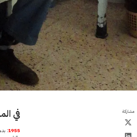
في الم
مشاركة
1955
: بدء