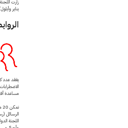
يناير وأيلول/ س
الرواب
يفقد عدد كب
الاضطرابات ا
مساعدة أفرا
الرسائل (رس
وأحبائهم.